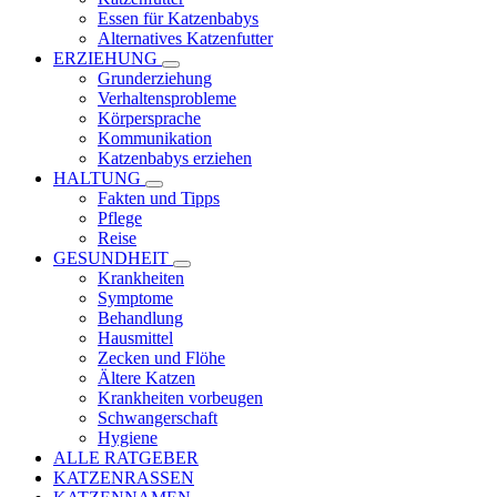
Essen für Katzenbabys
Alternatives Katzenfutter
ERZIEHUNG
Grunderziehung
Verhaltensprobleme
Körpersprache
Kommunikation
Katzenbabys erziehen
HALTUNG
Fakten und Tipps
Pflege
Reise
GESUNDHEIT
Krankheiten
Symptome
Behandlung
Hausmittel
Zecken und Flöhe
Ältere Katzen
Krankheiten vorbeugen
Schwangerschaft
Hygiene
ALLE RATGEBER
KATZENRASSEN