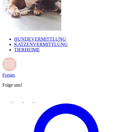
HUNDEVERMITTLUNG
KATZENVERMITTLUNG
TIERHEIME
Forum
Folge uns!