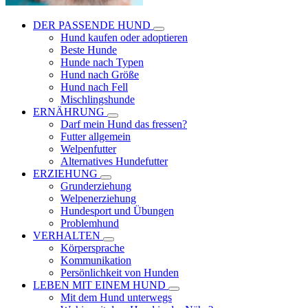
DER PASSENDE HUND
Hund kaufen oder adoptieren
Beste Hunde
Hunde nach Typen
Hund nach Größe
Hund nach Fell
Mischlingshunde
ERNÄHRUNG
Darf mein Hund das fressen?
Futter allgemein
Welpenfutter
Alternatives Hundefutter
ERZIEHUNG
Grunderziehung
Welpenerziehung
Hundesport und Übungen
Problemhund
VERHALTEN
Körpersprache
Kommunikation
Persönlichkeit von Hunden
LEBEN MIT EINEM HUND
Mit dem Hund unterwegs