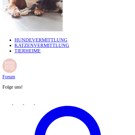
HUNDEVERMITTLUNG
KATZENVERMITTLUNG
TIERHEIME
Forum
Folge uns!