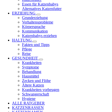
Essen für Katzenbabys
Alternatives Katzenfutter
ERZIEHUNG
Grunderziehung
Verhaltensprobleme
Körpersprache
Kommunikation
Katzenbabys erziehen
HALTUNG
Fakten und Tipps
Pflege
Reise
GESUNDHEIT
Krankheiten
Symptome
Behandlung
Hausmittel
Zecken und Flöhe
Ältere Katzen
Krankheiten vorbeugen
Schwangerschaft
Hygiene
ALLE RATGEBER
KATZENRASSEN