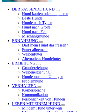
DER PASSENDE HUND
Hund kaufen oder adoptieren
Beste Hunde
Hunde nach Typen
Hund nach Größe
Hund nach Fell
Mischlingshunde
ERNÄHRUNG
Darf mein Hund das fressen?
Futter allgemein
Welpenfutter
Alternatives Hundefutter
ERZIEHUNG
Grunderziehung
Welpenerziehung
Hundesport und Übungen
Problemhund
VERHALTEN
Körpersprache
Kommunikation
Persönlichkeit von Hunden
LEBEN MIT EINEM HUND
Mit dem Hund unterwegs