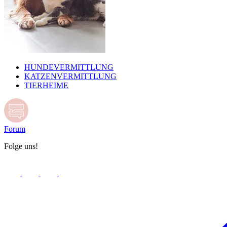
HUNDEVERMITTLUNG
KATZENVERMITTLUNG
TIERHEIME
Forum
Folge uns!