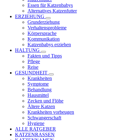
Essen für Katzenbabys
Alternatives Katzenfutter
ERZIEHUNG
Grunderziehung
Verhaltensprobleme
Körpersprache
Kommunikation
Katzenbabys erziehen
HALTUNG
Fakten und Tipps
Pflege
Reise
GESUNDHEIT
Krankheiten
Symptome
Behandlung
Hausmittel
Zecken und Flöhe
Ältere Katzen
Krankheiten vorbeugen
Schwangerschaft
Hygiene
ALLE RATGEBER
KATZENRASSEN