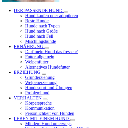
DER PASSENDE HUND
Hund kaufen oder adoptieren
Beste Hunde
Hunde nach Typen
Hund nach Größe
Hund nach Fell
Mischlingshunde
ERNÄHRUNG
Darf mein Hund das fressen?
Futter allgemein
Welpenfutter
Alternatives Hundefutter
ERZIEHUNG
Grunderziehung
Welpenerziehung
Hundesport und Übungen
Problemhund
VERHALTEN
Körpersprache
Kommunikation
Persönlichkeit von Hunden
LEBEN MIT EINEM HUND
Mit dem Hund unterwegs