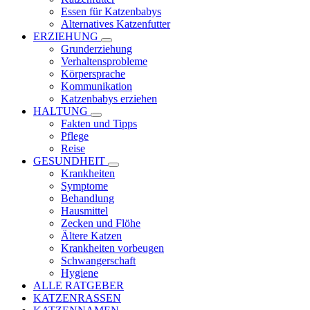
Essen für Katzenbabys
Alternatives Katzenfutter
ERZIEHUNG
Grunderziehung
Verhaltensprobleme
Körpersprache
Kommunikation
Katzenbabys erziehen
HALTUNG
Fakten und Tipps
Pflege
Reise
GESUNDHEIT
Krankheiten
Symptome
Behandlung
Hausmittel
Zecken und Flöhe
Ältere Katzen
Krankheiten vorbeugen
Schwangerschaft
Hygiene
ALLE RATGEBER
KATZENRASSEN