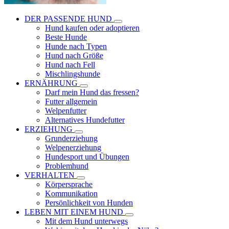
DER PASSENDE HUND
Hund kaufen oder adoptieren
Beste Hunde
Hunde nach Typen
Hund nach Größe
Hund nach Fell
Mischlingshunde
ERNÄHRUNG
Darf mein Hund das fressen?
Futter allgemein
Welpenfutter
Alternatives Hundefutter
ERZIEHUNG
Grunderziehung
Welpenerziehung
Hundesport und Übungen
Problemhund
VERHALTEN
Körpersprache
Kommunikation
Persönlichkeit von Hunden
LEBEN MIT EINEM HUND
Mit dem Hund unterwegs