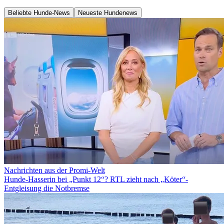
Beliebte Hunde-News
Neueste Hundenews
Nachrichten aus der Promi-Welt
Hunde-Hasserin bei „Punkt 12“? RTL zieht nach „Köter“-
Entgleisung die Notbremse