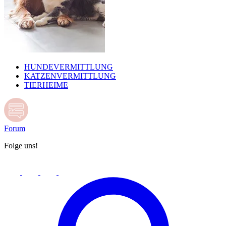
HUNDEVERMITTLUNG
KATZENVERMITTLUNG
TIERHEIME
Forum
Folge uns!