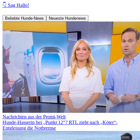
👇 Sag Hallo!
Beliebte Hunde-News
Neueste Hundenews
Nachrichten aus der Promi-Welt
Hunde-Hasserin bei „Punkt 12“? RTL zieht nach „Köter“-
Entgleisung die Notbremse