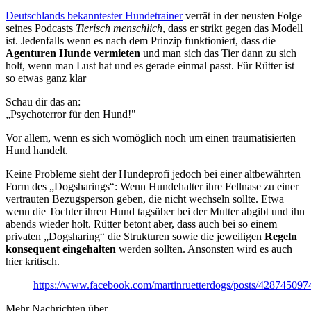
Deutschlands bekanntester Hundetrainer
verrät in der neusten Folge
seines Podcasts
Tierisch menschlich
, dass er strikt gegen das Modell
ist. Jedenfalls wenn es nach dem Prinzip funktioniert, dass die
Agenturen Hunde vermieten
und man sich das Tier dann zu sich
holt, wenn man Lust hat und es gerade einmal passt. Für Rütter ist
so etwas ganz klar
Schau dir das an:
„Psychoterror für den Hund!"
Vor allem, wenn es sich womöglich noch um einen traumatisierten
Hund handelt.
Keine Probleme sieht der Hundeprofi jedoch bei einer altbewährten
Form des „Dogsharings“: Wenn Hundehalter ihre Fellnase zu einer
vertrauten Bezugsperson geben, die nicht wechseln sollte. Etwa
wenn die Tochter ihren Hund tagsüber bei der Mutter abgibt und ihn
abends wieder holt. Rütter betont aber, dass auch bei so einem
privaten „Dogsharing“ die Strukturen sowie die jeweiligen
Regeln
konsequent eingehalten
werden sollten. Ansonsten wird es auch
hier kritisch.
https://www.facebook.com/martinruetterdogs/posts/42874509
Mehr Nachrichten über...