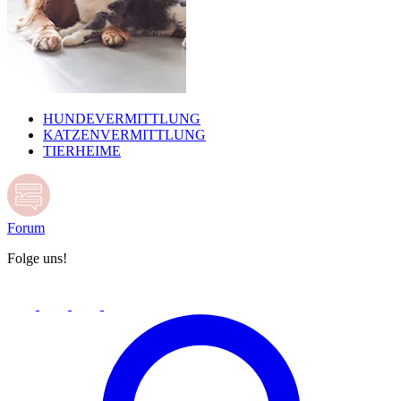
HUNDEVERMITTLUNG
KATZENVERMITTLUNG
TIERHEIME
Forum
Folge uns!