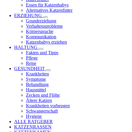
Essen für Katzenbabys
Alternatives Katzenfutter
ERZIEHUNG
Grunderziehung
Verhaltensprobleme
Körpersprache
Kommunikation
Katzenbabys erziehen
HALTUNG
Fakten und Tipps
Pflege
Reise
GESUNDHEIT
Krankheiten
Symptome
Behandlung
Hausmittel
Zecken und Flöhe
Ältere Katzen
Krankheiten vorbeugen
Schwangerschaft
Hygiene
ALLE RATGEBER
KATZENRASSEN