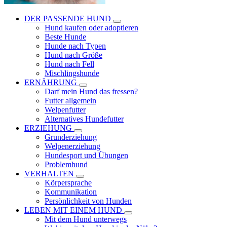
DER PASSENDE HUND
Hund kaufen oder adoptieren
Beste Hunde
Hunde nach Typen
Hund nach Größe
Hund nach Fell
Mischlingshunde
ERNÄHRUNG
Darf mein Hund das fressen?
Futter allgemein
Welpenfutter
Alternatives Hundefutter
ERZIEHUNG
Grunderziehung
Welpenerziehung
Hundesport und Übungen
Problemhund
VERHALTEN
Körpersprache
Kommunikation
Persönlichkeit von Hunden
LEBEN MIT EINEM HUND
Mit dem Hund unterwegs