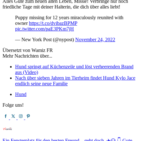
Alles Gute zum neuen alten Leben, Missie! Verbringe nur noch
friedliche Tage mit deiner Halterin, die dich über alles liebt!
Puppy missing for 12 years miraculously reunited with
owner
https://t.co/dvibazBPMP
pic.twitter.com/paE3PKm7jH
— New York Post (@nypost)
November 24, 2022
Übersetzt von Wamiz FR
Mehr Nachrichten über...
Hund springt auf Küchenzeile und löst verheerenden Brand
aus (Video)
Nach über sieben Jahren im Tierheim findet Hund Kylo Jace
endlich seine neue Familie
Hund
Folge uns!
Ein Fensterplatz für den besten Freund – geht doch. ✈️🐶 👇 Gute