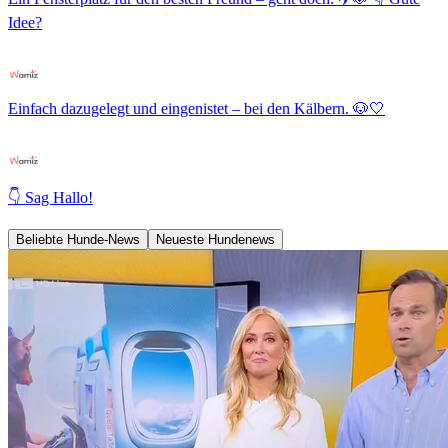
Idee?
Einfach dazugelegt und eingenistet – bei den Kälbern. 🐶🤍
👇 Sag Hallo!
Beliebte Hunde-News
Neueste Hundenews