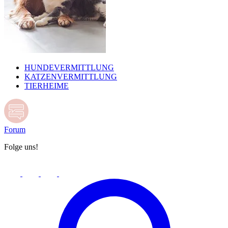
HUNDEVERMITTLUNG
KATZENVERMITTLUNG
TIERHEIME
Forum
Folge uns!