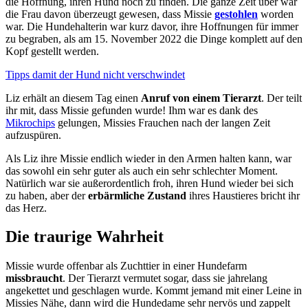
die Hoffnung, ihren Hund noch zu finden. Die ganze Zeit über war
die Frau davon überzeugt gewesen, dass Missie
gestohlen
worden
war. Die Hundehalterin war kurz davor, ihre Hoffnungen für immer
zu begraben, als am 15. November 2022 die Dinge komplett auf den
Kopf gestellt werden.
Tipps damit der Hund nicht verschwindet
Liz erhält an diesem Tag einen
Anruf von einem
Tierarzt
. Der teilt
ihr mit, dass Missie gefunden wurde! Ihm war es dank des
Mikrochips
gelungen, Missies Frauchen nach der langen Zeit
aufzuspüren.
Als Liz ihre Missie endlich wieder in den Armen halten kann, war
das sowohl ein sehr guter als auch ein sehr schlechter Moment.
Natürlich war sie außerordentlich froh, ihren Hund wieder bei sich
zu haben, aber der
erbärmliche Zustand
ihres Haustieres bricht ihr
das Herz.
Die traurige Wahrheit
Missie wurde offenbar als Zuchttier in einer Hundefarm
missbraucht
. Der Tierarzt vermutet sogar, dass sie jahrelang
angekettet und geschlagen wurde. Kommt jemand mit einer Leine in
Missies Nähe, dann wird die Hundedame sehr nervös und zappelt