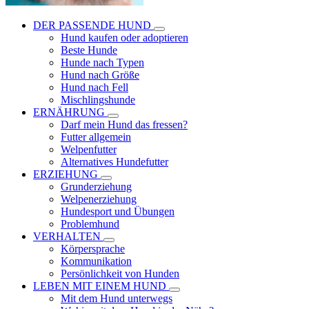
DER PASSENDE HUND
Hund kaufen oder adoptieren
Beste Hunde
Hunde nach Typen
Hund nach Größe
Hund nach Fell
Mischlingshunde
ERNÄHRUNG
Darf mein Hund das fressen?
Futter allgemein
Welpenfutter
Alternatives Hundefutter
ERZIEHUNG
Grunderziehung
Welpenerziehung
Hundesport und Übungen
Problemhund
VERHALTEN
Körpersprache
Kommunikation
Persönlichkeit von Hunden
LEBEN MIT EINEM HUND
Mit dem Hund unterwegs