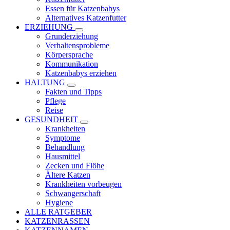
Essen für Katzenbabys
Alternatives Katzenfutter
ERZIEHUNG
Grunderziehung
Verhaltensprobleme
Körpersprache
Kommunikation
Katzenbabys erziehen
HALTUNG
Fakten und Tipps
Pflege
Reise
GESUNDHEIT
Krankheiten
Symptome
Behandlung
Hausmittel
Zecken und Flöhe
Ältere Katzen
Krankheiten vorbeugen
Schwangerschaft
Hygiene
ALLE RATGEBER
KATZENRASSEN