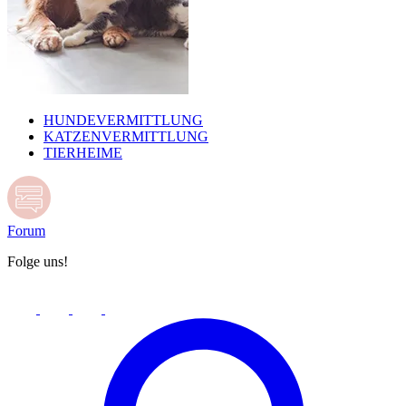
HUNDEVERMITTLUNG
KATZENVERMITTLUNG
TIERHEIME
Forum
Folge uns!