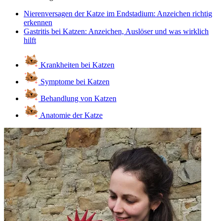
Nierenversagen der Katze im Endstadium: Anzeichen richtig
erkennen
Gastritis bei Katzen: Anzeichen, Auslöser und was wirklich
hilft
Krankheiten bei Katzen
Symptome bei Katzen
Behandlung von Katzen
Anatomie der Katze