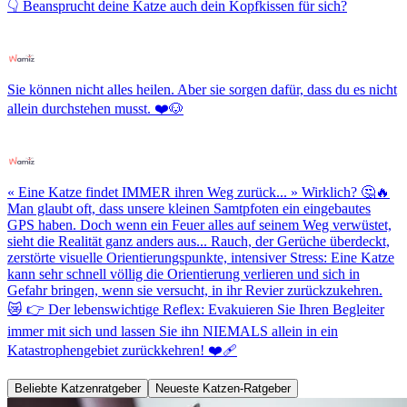
👇 Beansprucht deine Katze auch dein Kopfkissen für sich?
Sie können nicht alles heilen. Aber sie sorgen dafür, dass du es nicht
allein durchstehen musst. ❤️🐶
« Eine Katze findet IMMER ihren Weg zurück... » Wirklich? 🤔🔥
Man glaubt oft, dass unsere kleinen Samtpfoten ein eingebautes
GPS haben. Doch wenn ein Feuer alles auf seinem Weg verwüstet,
sieht die Realität ganz anders aus... Rauch, der Gerüche überdeckt,
zerstörte visuelle Orientierungspunkte, intensiver Stress: Eine Katze
kann sehr schnell völlig die Orientierung verlieren und sich in
Gefahr bringen, wenn sie versucht, in ihr Revier zurückzukehren.
😿 👉 Der lebenswichtige Reflex: Evakuieren Sie Ihren Begleiter
immer mit sich und lassen Sie ihn NIEMALS allein in ein
Katastrophengebiet zurückkehren! ❤️‍🩹
Beliebte Katzenratgeber
Neueste Katzen-Ratgeber