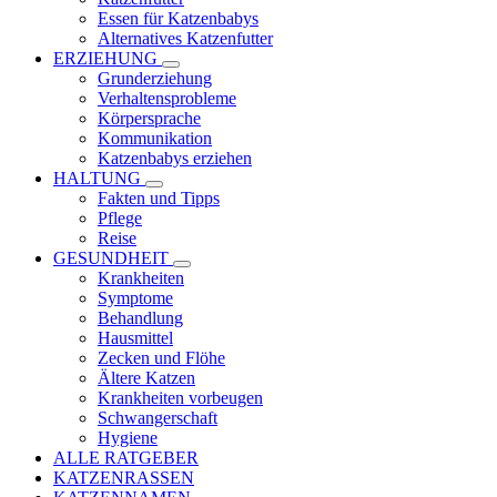
Essen für Katzenbabys
Alternatives Katzenfutter
ERZIEHUNG
Grunderziehung
Verhaltensprobleme
Körpersprache
Kommunikation
Katzenbabys erziehen
HALTUNG
Fakten und Tipps
Pflege
Reise
GESUNDHEIT
Krankheiten
Symptome
Behandlung
Hausmittel
Zecken und Flöhe
Ältere Katzen
Krankheiten vorbeugen
Schwangerschaft
Hygiene
ALLE RATGEBER
KATZENRASSEN