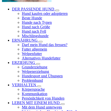
DER PASSENDE HUND
Hund kaufen oder adoptieren
Beste Hunde
Hunde nach Typen
Hund nach Größe
Hund nach Fell
Mischlingshunde
ERNÄHRUNG
Darf mein Hund das fressen?
Futter allgemein
Welpenfutter
Alternatives Hundefutter
ERZIEHUNG
Grunderziehung
Welpenerziehung
Hundesport und Übungen
Problemhund
VERHALTEN
Körpersprache
Kommunikation
Persönlichkeit von Hunden
LEBEN MIT EINEM HUND
Mit dem Hund unterwegs