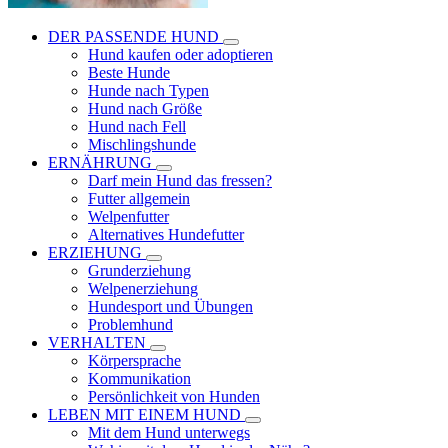
DER PASSENDE HUND
Hund kaufen oder adoptieren
Beste Hunde
Hunde nach Typen
Hund nach Größe
Hund nach Fell
Mischlingshunde
ERNÄHRUNG
Darf mein Hund das fressen?
Futter allgemein
Welpenfutter
Alternatives Hundefutter
ERZIEHUNG
Grunderziehung
Welpenerziehung
Hundesport und Übungen
Problemhund
VERHALTEN
Körpersprache
Kommunikation
Persönlichkeit von Hunden
LEBEN MIT EINEM HUND
Mit dem Hund unterwegs