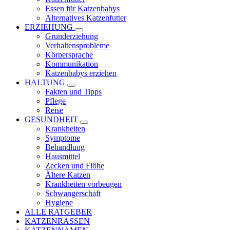
Essen für Katzenbabys
Alternatives Katzenfutter
ERZIEHUNG
Grunderziehung
Verhaltensprobleme
Körpersprache
Kommunikation
Katzenbabys erziehen
HALTUNG
Fakten und Tipps
Pflege
Reise
GESUNDHEIT
Krankheiten
Symptome
Behandlung
Hausmittel
Zecken und Flöhe
Ältere Katzen
Krankheiten vorbeugen
Schwangerschaft
Hygiene
ALLE RATGEBER
KATZENRASSEN