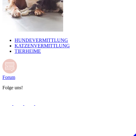
HUNDEVERMITTLUNG
KATZENVERMITTLUNG
TIERHEIME
Forum
Folge uns!