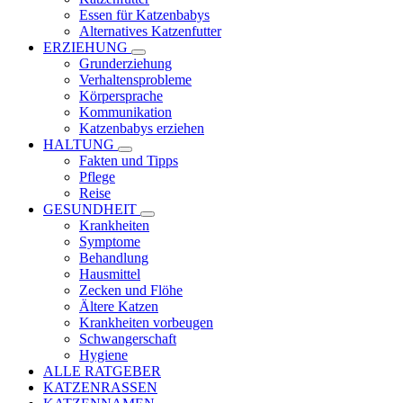
Essen für Katzenbabys
Alternatives Katzenfutter
ERZIEHUNG
Grunderziehung
Verhaltensprobleme
Körpersprache
Kommunikation
Katzenbabys erziehen
HALTUNG
Fakten und Tipps
Pflege
Reise
GESUNDHEIT
Krankheiten
Symptome
Behandlung
Hausmittel
Zecken und Flöhe
Ältere Katzen
Krankheiten vorbeugen
Schwangerschaft
Hygiene
ALLE RATGEBER
KATZENRASSEN