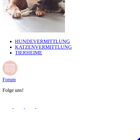
HUNDEVERMITTLUNG
KATZENVERMITTLUNG
TIERHEIME
Forum
Folge uns!