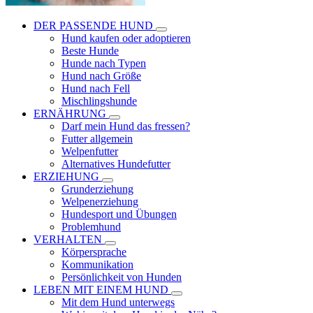
DER PASSENDE HUND
Hund kaufen oder adoptieren
Beste Hunde
Hunde nach Typen
Hund nach Größe
Hund nach Fell
Mischlingshunde
ERNÄHRUNG
Darf mein Hund das fressen?
Futter allgemein
Welpenfutter
Alternatives Hundefutter
ERZIEHUNG
Grunderziehung
Welpenerziehung
Hundesport und Übungen
Problemhund
VERHALTEN
Körpersprache
Kommunikation
Persönlichkeit von Hunden
LEBEN MIT EINEM HUND
Mit dem Hund unterwegs