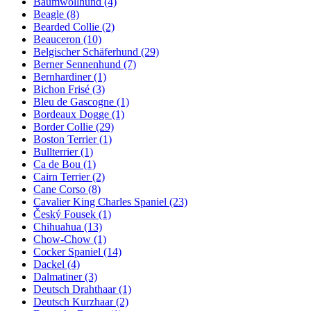
Baumwollhund
(4)
Beagle
(8)
Bearded Collie
(2)
Beauceron
(10)
Belgischer Schäferhund
(29)
Berner Sennenhund
(7)
Bernhardiner
(1)
Bichon Frisé
(3)
Bleu de Gascogne
(1)
Bordeaux Dogge
(1)
Border Collie
(29)
Boston Terrier
(1)
Bullterrier
(1)
Ca de Bou
(1)
Cairn Terrier
(2)
Cane Corso
(8)
Cavalier King Charles Spaniel
(23)
Český Fousek
(1)
Chihuahua
(13)
Chow-Chow
(1)
Cocker Spaniel
(14)
Dackel
(4)
Dalmatiner
(3)
Deutsch Drahthaar
(1)
Deutsch Kurzhaar
(2)