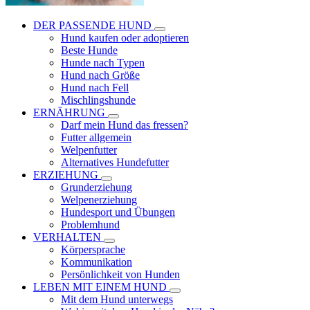
DER PASSENDE HUND
Hund kaufen oder adoptieren
Beste Hunde
Hunde nach Typen
Hund nach Größe
Hund nach Fell
Mischlingshunde
ERNÄHRUNG
Darf mein Hund das fressen?
Futter allgemein
Welpenfutter
Alternatives Hundefutter
ERZIEHUNG
Grunderziehung
Welpenerziehung
Hundesport und Übungen
Problemhund
VERHALTEN
Körpersprache
Kommunikation
Persönlichkeit von Hunden
LEBEN MIT EINEM HUND
Mit dem Hund unterwegs