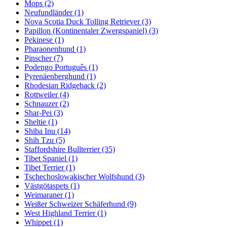
Mops
(2)
Neufundländer
(1)
Nova Scotia Duck Tolling Retriever
(3)
Papillon (Kontinentaler Zwergspaniel)
(3)
Pekinese
(1)
Pharaonenhund
(1)
Pinscher
(7)
Podengo Português
(1)
Pyrenäenberghund
(1)
Rhodesian Ridgeback
(2)
Rottweiler
(4)
Schnauzer
(2)
Shar-Pei
(3)
Sheltie
(1)
Shiba Inu
(14)
Shih Tzu
(5)
Staffordshire Bullterrier
(35)
Tibet Spaniel
(1)
Tibet Terrier
(1)
Tschechoslowakischer Wolfshund
(3)
Västgötaspets
(1)
Weimaraner
(1)
Weißer Schweizer Schäferhund
(9)
West Highland Terrier
(1)
Whippet
(1)