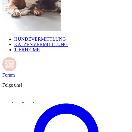
HUNDEVERMITTLUNG
KATZENVERMITTLUNG
TIERHEIME
Forum
Folge uns!