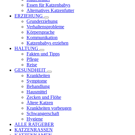
Essen für Katzenbabys
Alternatives Katzenfutter
ERZIEHUNG
Grunderziehung
Verhaltensprobleme
Körpersprache
Kommunikation
Katzenbabys erziehen
HALTUNG
Fakten und Tipps
Pflege
Reise
GESUNDHEIT
Krankheiten
Symptome
Behandlung
Hausmittel
Zecken und Flöhe
Ältere Katzen
Krankheiten vorbeugen
Schwangerschaft
Hygiene
ALLE RATGEBER
KATZENRASSEN