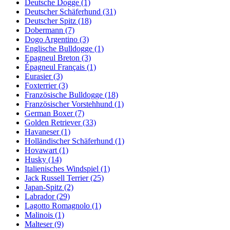
Deutsche Dogge
(1)
Deutscher Schäferhund
(31)
Deutscher Spitz
(18)
Dobermann
(7)
Dogo Argentino
(3)
Englische Bulldogge
(1)
Epagneul Breton
(3)
Épagneul Français
(1)
Eurasier
(3)
Foxterrier
(3)
Französische Bulldogge
(18)
Französischer Vorstehhund
(1)
German Boxer
(7)
Golden Retriever
(33)
Havaneser
(1)
Holländischer Schäferhund
(1)
Hovawart
(1)
Husky
(14)
Italienisches Windspiel
(1)
Jack Russell Terrier
(25)
Japan-Spitz
(2)
Labrador
(29)
Lagotto Romagnolo
(1)
Malinois
(1)
Malteser
(9)