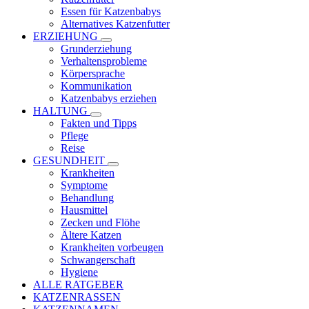
Essen für Katzenbabys
Alternatives Katzenfutter
ERZIEHUNG
Grunderziehung
Verhaltensprobleme
Körpersprache
Kommunikation
Katzenbabys erziehen
HALTUNG
Fakten und Tipps
Pflege
Reise
GESUNDHEIT
Krankheiten
Symptome
Behandlung
Hausmittel
Zecken und Flöhe
Ältere Katzen
Krankheiten vorbeugen
Schwangerschaft
Hygiene
ALLE RATGEBER
KATZENRASSEN