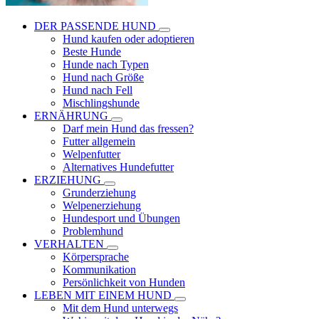
DER PASSENDE HUND
Hund kaufen oder adoptieren
Beste Hunde
Hunde nach Typen
Hund nach Größe
Hund nach Fell
Mischlingshunde
ERNÄHRUNG
Darf mein Hund das fressen?
Futter allgemein
Welpenfutter
Alternatives Hundefutter
ERZIEHUNG
Grunderziehung
Welpenerziehung
Hundesport und Übungen
Problemhund
VERHALTEN
Körpersprache
Kommunikation
Persönlichkeit von Hunden
LEBEN MIT EINEM HUND
Mit dem Hund unterwegs