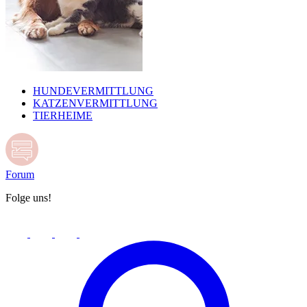
HUNDEVERMITTLUNG
KATZENVERMITTLUNG
TIERHEIME
Forum
Folge uns!