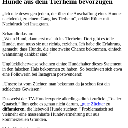
Hunde aus dem Tierheim bevorzugen
„Ich rate deswegen jedem, der über die Anschaffung eines Hundes
nachdenkt, zu einem Gang ins Tierheim“, erklärt Rütter mit
Nachdruck bei Instagram.
Schau dir das an:
„Wenn Hund, dann erst mal ab ins Tierheim. Dort gibt es tolle
Hunde, man muss sie nur richtig erziehen. Ich habe die Erfahrung
gemacht, dass Hunde, die eine zweite Chance bekommen, einfach
wahnsinnig dankbar sind.“
Unglücklicherweise scheinen einige Hundehalter dieses Statement
in den falschen Hals bekommen zu haben. So beschwert sich etwa
eine Followerin bei Instagram postwendend:
„Unsere ist vom Züchter, man bekommt da ja schon fast ein
schlechtes Gewissen“.
Das weist der TV-Hundeexperte allerdings direkt zurück: „Totaler
Quatsch.“ Ihm gehe es genau nicht darum, „
gute Züchter
zu
diffamieren
, die liebevoll Hunde züchten.“ Problematisch sei
vielmehr eine massenhafte Hundevermehrung nur aus
kommerziellen Gründen.