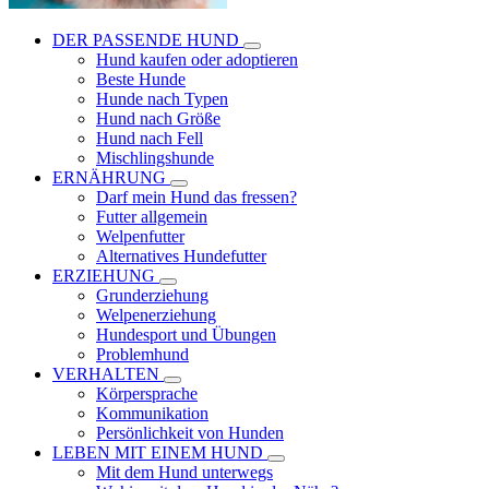
DER PASSENDE HUND
Hund kaufen oder adoptieren
Beste Hunde
Hunde nach Typen
Hund nach Größe
Hund nach Fell
Mischlingshunde
ERNÄHRUNG
Darf mein Hund das fressen?
Futter allgemein
Welpenfutter
Alternatives Hundefutter
ERZIEHUNG
Grunderziehung
Welpenerziehung
Hundesport und Übungen
Problemhund
VERHALTEN
Körpersprache
Kommunikation
Persönlichkeit von Hunden
LEBEN MIT EINEM HUND
Mit dem Hund unterwegs