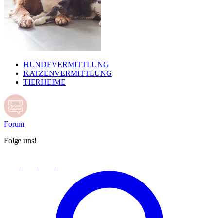
HUNDEVERMITTLUNG
KATZENVERMITTLUNG
TIERHEIME
Forum
Folge uns!