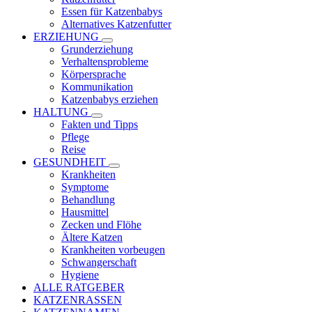
Essen für Katzenbabys
Alternatives Katzenfutter
ERZIEHUNG
Grunderziehung
Verhaltensprobleme
Körpersprache
Kommunikation
Katzenbabys erziehen
HALTUNG
Fakten und Tipps
Pflege
Reise
GESUNDHEIT
Krankheiten
Symptome
Behandlung
Hausmittel
Zecken und Flöhe
Ältere Katzen
Krankheiten vorbeugen
Schwangerschaft
Hygiene
ALLE RATGEBER
KATZENRASSEN