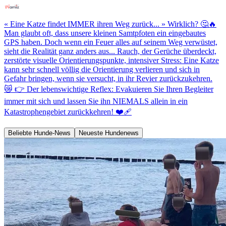
« Eine Katze findet IMMER ihren Weg zurück... » Wirklich? 🤔🔥
Man glaubt oft, dass unsere kleinen Samtpfoten ein eingebautes
GPS haben. Doch wenn ein Feuer alles auf seinem Weg verwüstet,
sieht die Realität ganz anders aus... Rauch, der Gerüche überdeckt,
zerstörte visuelle Orientierungspunkte, intensiver Stress: Eine Katze
kann sehr schnell völlig die Orientierung verlieren und sich in
Gefahr bringen, wenn sie versucht, in ihr Revier zurückzukehren.
😿 👉 Der lebenswichtige Reflex: Evakuieren Sie Ihren Begleiter
immer mit sich und lassen Sie ihn NIEMALS allein in ein
Katastrophengebiet zurückkehren! ❤️‍🩹
Beliebte Hunde-News
Neueste Hundenews