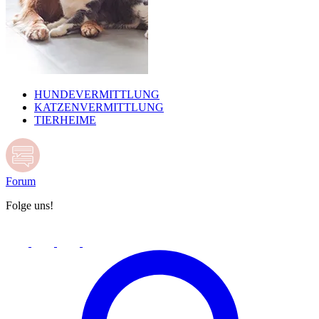
HUNDEVERMITTLUNG
KATZENVERMITTLUNG
TIERHEIME
Forum
Folge uns!