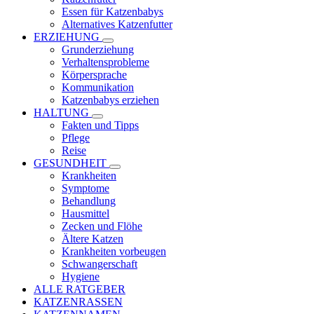
Essen für Katzenbabys
Alternatives Katzenfutter
ERZIEHUNG
Grunderziehung
Verhaltensprobleme
Körpersprache
Kommunikation
Katzenbabys erziehen
HALTUNG
Fakten und Tipps
Pflege
Reise
GESUNDHEIT
Krankheiten
Symptome
Behandlung
Hausmittel
Zecken und Flöhe
Ältere Katzen
Krankheiten vorbeugen
Schwangerschaft
Hygiene
ALLE RATGEBER
KATZENRASSEN