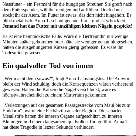
Nassfutter – ein Festmahl für die hungrigen Streuner. Sie greift nach
dem Futterspender, will ihn reinigen und auffüllen. Doch dann
stockt ihr der Atem. Im Futter ist etwas, das dort nicht hingehört. Es
blitzt metallisch. Anna T. schaut genauer hin – und ist schockiert.
Jemand hat das Futter mit unzähligen kleinen Nägeln gespickt!
Es ist eine heimtückische Falle. Wäre die Tierfreundin nur wenige
Minuten später gekommen oder hätte sie weniger genau hingesehen,
hätten die ausgehungerten Katzen gierig gefressen. Es wäre ihr
Todesurteil gewesen.
Ein qualvoller Tod von innen
„Wer macht denn sowas?“, fragt Anna T. fassungslos. Die Antwort
bleibt der Wind schuldig, doch die Konsequenzen wären verheerend
gewesen. Hätten die Katzen die Nägel verschluckt, wäre es
höchstwahrscheinlich zu einem Martyrium gekommen.
„Verletzungen auf der gesamten Passagestrecke vom Maul bis zum
Enddarm“, warnt eine Fachärztin aus der Region. Die scharfen
Metallstifte hätten die inneren Organe aufgeschlitzt, zu inneren
Blutungen und einem langsamen, qualvollen Tod geführt. Anna T.
hat diese Tragödie in letzter Sekunde verhindert.