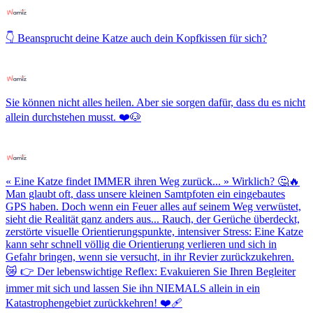
👇 Beansprucht deine Katze auch dein Kopfkissen für sich?
Sie können nicht alles heilen. Aber sie sorgen dafür, dass du es nicht
allein durchstehen musst. ❤️🐶
« Eine Katze findet IMMER ihren Weg zurück... » Wirklich? 🤔🔥
Man glaubt oft, dass unsere kleinen Samtpfoten ein eingebautes
GPS haben. Doch wenn ein Feuer alles auf seinem Weg verwüstet,
sieht die Realität ganz anders aus... Rauch, der Gerüche überdeckt,
zerstörte visuelle Orientierungspunkte, intensiver Stress: Eine Katze
kann sehr schnell völlig die Orientierung verlieren und sich in
Gefahr bringen, wenn sie versucht, in ihr Revier zurückzukehren.
😿 👉 Der lebenswichtige Reflex: Evakuieren Sie Ihren Begleiter
immer mit sich und lassen Sie ihn NIEMALS allein in ein
Katastrophengebiet zurückkehren! ❤️‍🩹