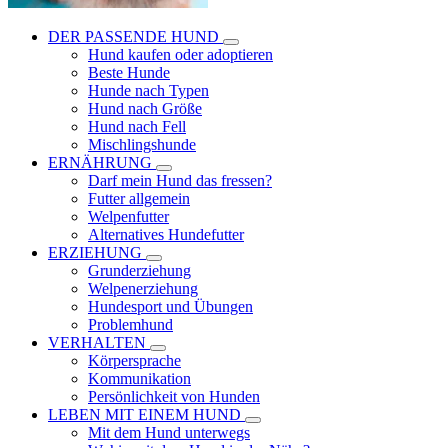
DER PASSENDE HUND
Hund kaufen oder adoptieren
Beste Hunde
Hunde nach Typen
Hund nach Größe
Hund nach Fell
Mischlingshunde
ERNÄHRUNG
Darf mein Hund das fressen?
Futter allgemein
Welpenfutter
Alternatives Hundefutter
ERZIEHUNG
Grunderziehung
Welpenerziehung
Hundesport und Übungen
Problemhund
VERHALTEN
Körpersprache
Kommunikation
Persönlichkeit von Hunden
LEBEN MIT EINEM HUND
Mit dem Hund unterwegs