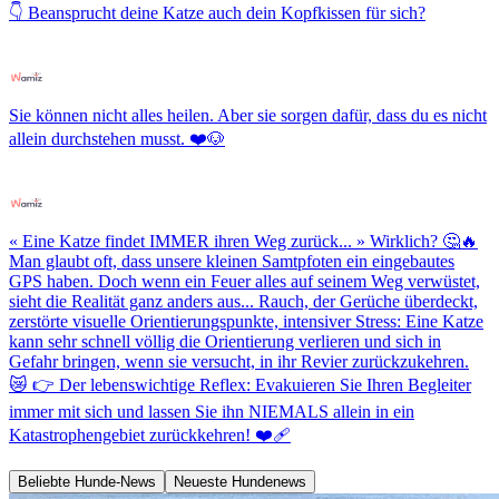
👇 Beansprucht deine Katze auch dein Kopfkissen für sich?
Sie können nicht alles heilen. Aber sie sorgen dafür, dass du es nicht
allein durchstehen musst. ❤️🐶
« Eine Katze findet IMMER ihren Weg zurück... » Wirklich? 🤔🔥
Man glaubt oft, dass unsere kleinen Samtpfoten ein eingebautes
GPS haben. Doch wenn ein Feuer alles auf seinem Weg verwüstet,
sieht die Realität ganz anders aus... Rauch, der Gerüche überdeckt,
zerstörte visuelle Orientierungspunkte, intensiver Stress: Eine Katze
kann sehr schnell völlig die Orientierung verlieren und sich in
Gefahr bringen, wenn sie versucht, in ihr Revier zurückzukehren.
😿 👉 Der lebenswichtige Reflex: Evakuieren Sie Ihren Begleiter
immer mit sich und lassen Sie ihn NIEMALS allein in ein
Katastrophengebiet zurückkehren! ❤️‍🩹
Beliebte Hunde-News
Neueste Hundenews