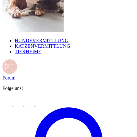
HUNDEVERMITTLUNG
KATZENVERMITTLUNG
TIERHEIME
Forum
Folge uns!