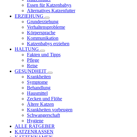
Essen für Katzenbabys
Alternatives Katzenfutter
ERZIEHUNG
Grunderziehung
Verhaltensprobleme
Körpersprache
Kommunikation
Katzenbabys erziehen
HALTUNG
Fakten und Tipps
Pflege
Reise
GESUNDHEIT
Krankheiten
Symptome
Behandlung
Hausmittel
Zecken und Flöhe
Ältere Katzen
Krankheiten vorbeugen
Schwangerschaft
Hygiene
ALLE RATGEBER
KATZENRASSEN