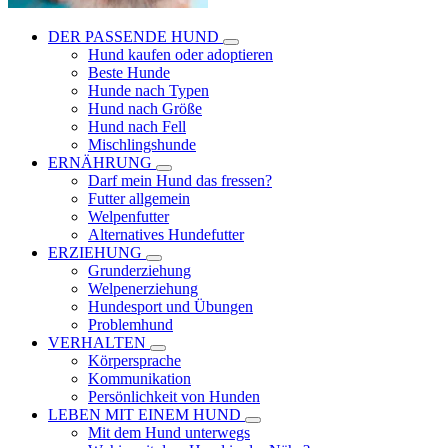
DER PASSENDE HUND
Hund kaufen oder adoptieren
Beste Hunde
Hunde nach Typen
Hund nach Größe
Hund nach Fell
Mischlingshunde
ERNÄHRUNG
Darf mein Hund das fressen?
Futter allgemein
Welpenfutter
Alternatives Hundefutter
ERZIEHUNG
Grunderziehung
Welpenerziehung
Hundesport und Übungen
Problemhund
VERHALTEN
Körpersprache
Kommunikation
Persönlichkeit von Hunden
LEBEN MIT EINEM HUND
Mit dem Hund unterwegs