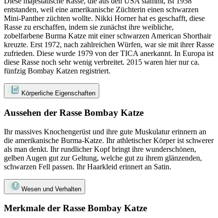
Diese majestätische Rasse, die aus den USA stammt, ist 1958
entstanden, weil eine amerikanische Züchterin einen schwarzen
Mini-Panther züchten wollte. Nikki Horner hat es geschafft, diese
Rasse zu erschaffen, indem sie zunächst ihre weibliche,
zobelfarbene Burma Katze mit einer schwarzen American Shorthair
kreuzte. Erst 1972, nach zahlreichen Würfen, war sie mit ihrer Rasse
zufrieden. Diese wurde 1979 von der TICA anerkannt. In Europa ist
diese Rasse noch sehr wenig verbreitet. 2015 waren hier nur ca.
fünfzig Bombay Katzen registriert.
Körperliche Eigenschaften
Aussehen der Rasse Bombay Katze
Ihr massives Knochengerüst und ihre gute Muskulatur erinnern an
die amerikanische Burma-Katze. Ihr athletischer Körper ist schwerer
als man denkt. Ihr rundlicher Kopf bringt ihre wunderschönen,
gelben Augen gut zur Geltung, welche gut zu ihrem glänzenden,
schwarzen Fell passen. Ihr Haarkleid erinnert an Satin.
Wesen und Verhalten
Merkmale der Rasse Bombay Katze