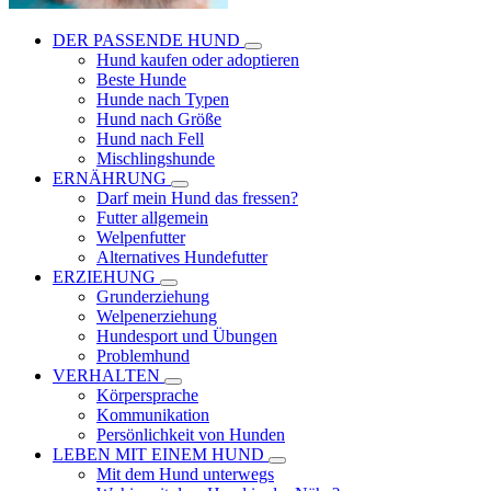
DER PASSENDE HUND
Hund kaufen oder adoptieren
Beste Hunde
Hunde nach Typen
Hund nach Größe
Hund nach Fell
Mischlingshunde
ERNÄHRUNG
Darf mein Hund das fressen?
Futter allgemein
Welpenfutter
Alternatives Hundefutter
ERZIEHUNG
Grunderziehung
Welpenerziehung
Hundesport und Übungen
Problemhund
VERHALTEN
Körpersprache
Kommunikation
Persönlichkeit von Hunden
LEBEN MIT EINEM HUND
Mit dem Hund unterwegs