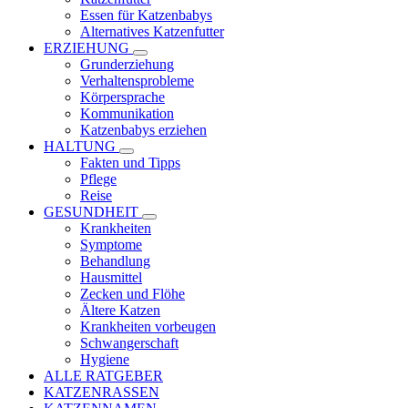
Essen für Katzenbabys
Alternatives Katzenfutter
ERZIEHUNG
Grunderziehung
Verhaltensprobleme
Körpersprache
Kommunikation
Katzenbabys erziehen
HALTUNG
Fakten und Tipps
Pflege
Reise
GESUNDHEIT
Krankheiten
Symptome
Behandlung
Hausmittel
Zecken und Flöhe
Ältere Katzen
Krankheiten vorbeugen
Schwangerschaft
Hygiene
ALLE RATGEBER
KATZENRASSEN