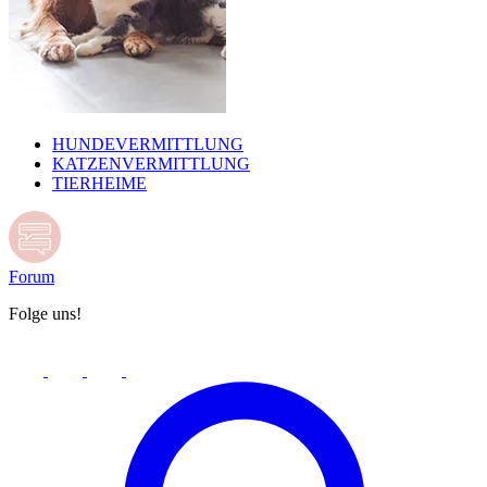
HUNDEVERMITTLUNG
KATZENVERMITTLUNG
TIERHEIME
Forum
Folge uns!