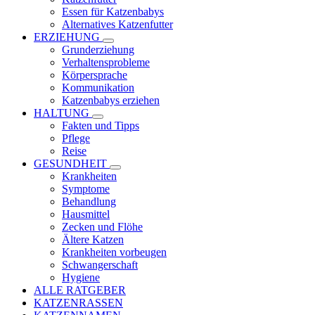
Essen für Katzenbabys
Alternatives Katzenfutter
ERZIEHUNG
Grunderziehung
Verhaltensprobleme
Körpersprache
Kommunikation
Katzenbabys erziehen
HALTUNG
Fakten und Tipps
Pflege
Reise
GESUNDHEIT
Krankheiten
Symptome
Behandlung
Hausmittel
Zecken und Flöhe
Ältere Katzen
Krankheiten vorbeugen
Schwangerschaft
Hygiene
ALLE RATGEBER
KATZENRASSEN