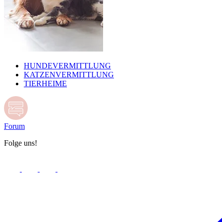
HUNDEVERMITTLUNG
KATZENVERMITTLUNG
TIERHEIME
Forum
Folge uns!