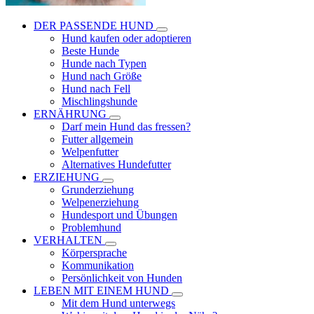
DER PASSENDE HUND
Hund kaufen oder adoptieren
Beste Hunde
Hunde nach Typen
Hund nach Größe
Hund nach Fell
Mischlingshunde
ERNÄHRUNG
Darf mein Hund das fressen?
Futter allgemein
Welpenfutter
Alternatives Hundefutter
ERZIEHUNG
Grunderziehung
Welpenerziehung
Hundesport und Übungen
Problemhund
VERHALTEN
Körpersprache
Kommunikation
Persönlichkeit von Hunden
LEBEN MIT EINEM HUND
Mit dem Hund unterwegs