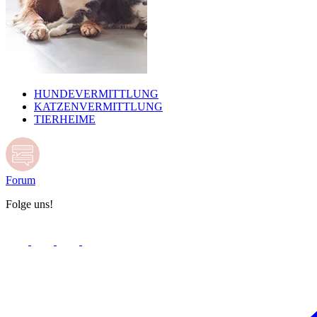
HUNDEVERMITTLUNG
KATZENVERMITTLUNG
TIERHEIME
Forum
Folge uns!