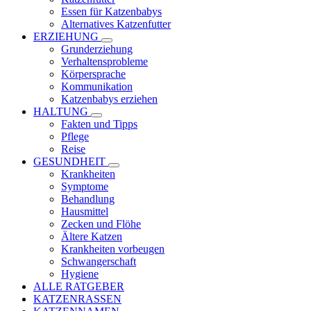
Essen für Katzenbabys
Alternatives Katzenfutter
ERZIEHUNG
Grunderziehung
Verhaltensprobleme
Körpersprache
Kommunikation
Katzenbabys erziehen
HALTUNG
Fakten und Tipps
Pflege
Reise
GESUNDHEIT
Krankheiten
Symptome
Behandlung
Hausmittel
Zecken und Flöhe
Ältere Katzen
Krankheiten vorbeugen
Schwangerschaft
Hygiene
ALLE RATGEBER
KATZENRASSEN