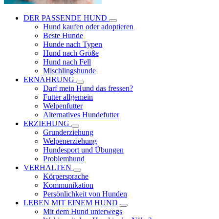
DER PASSENDE HUND
Hund kaufen oder adoptieren
Beste Hunde
Hunde nach Typen
Hund nach Größe
Hund nach Fell
Mischlingshunde
ERNÄHRUNG
Darf mein Hund das fressen?
Futter allgemein
Welpenfutter
Alternatives Hundefutter
ERZIEHUNG
Grunderziehung
Welpenerziehung
Hundesport und Übungen
Problemhund
VERHALTEN
Körpersprache
Kommunikation
Persönlichkeit von Hunden
LEBEN MIT EINEM HUND
Mit dem Hund unterwegs