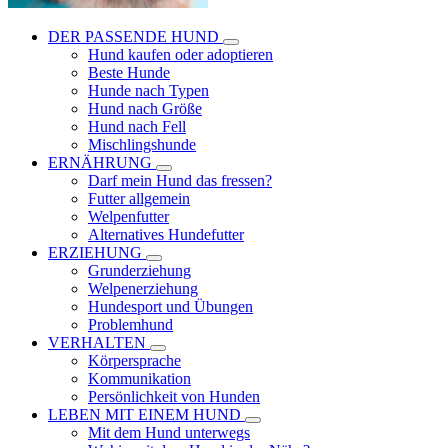
DER PASSENDE HUND
Hund kaufen oder adoptieren
Beste Hunde
Hunde nach Typen
Hund nach Größe
Hund nach Fell
Mischlingshunde
ERNÄHRUNG
Darf mein Hund das fressen?
Futter allgemein
Welpenfutter
Alternatives Hundefutter
ERZIEHUNG
Grunderziehung
Welpenerziehung
Hundesport und Übungen
Problemhund
VERHALTEN
Körpersprache
Kommunikation
Persönlichkeit von Hunden
LEBEN MIT EINEM HUND
Mit dem Hund unterwegs