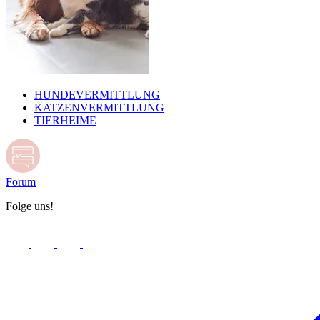
HUNDEVERMITTLUNG
KATZENVERMITTLUNG
TIERHEIME
Forum
Folge uns!