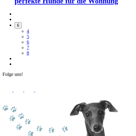
perfekte Hunde für die Wohnung
6
4
5
6
7
8
Folge uns!