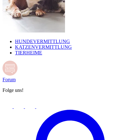
HUNDEVERMITTLUNG
KATZENVERMITTLUNG
TIERHEIME
Forum
Folge uns!