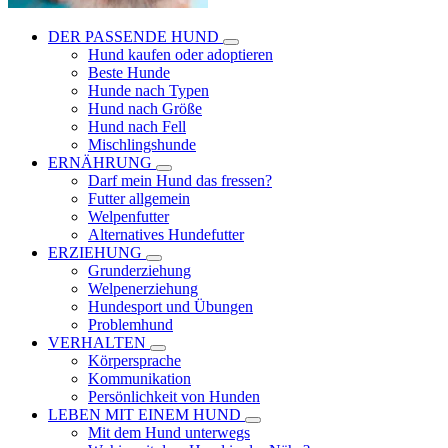
DER PASSENDE HUND
Hund kaufen oder adoptieren
Beste Hunde
Hunde nach Typen
Hund nach Größe
Hund nach Fell
Mischlingshunde
ERNÄHRUNG
Darf mein Hund das fressen?
Futter allgemein
Welpenfutter
Alternatives Hundefutter
ERZIEHUNG
Grunderziehung
Welpenerziehung
Hundesport und Übungen
Problemhund
VERHALTEN
Körpersprache
Kommunikation
Persönlichkeit von Hunden
LEBEN MIT EINEM HUND
Mit dem Hund unterwegs