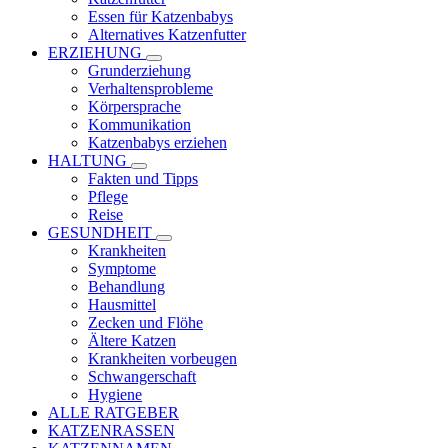
Essen für Katzenbabys
Alternatives Katzenfutter
ERZIEHUNG
Grunderziehung
Verhaltensprobleme
Körpersprache
Kommunikation
Katzenbabys erziehen
HALTUNG
Fakten und Tipps
Pflege
Reise
GESUNDHEIT
Krankheiten
Symptome
Behandlung
Hausmittel
Zecken und Flöhe
Ältere Katzen
Krankheiten vorbeugen
Schwangerschaft
Hygiene
ALLE RATGEBER
KATZENRASSEN