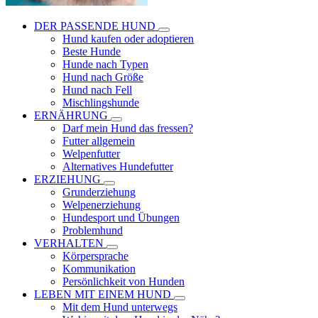
DER PASSENDE HUND
Hund kaufen oder adoptieren
Beste Hunde
Hunde nach Typen
Hund nach Größe
Hund nach Fell
Mischlingshunde
ERNÄHRUNG
Darf mein Hund das fressen?
Futter allgemein
Welpenfutter
Alternatives Hundefutter
ERZIEHUNG
Grunderziehung
Welpenerziehung
Hundesport und Übungen
Problemhund
VERHALTEN
Körpersprache
Kommunikation
Persönlichkeit von Hunden
LEBEN MIT EINEM HUND
Mit dem Hund unterwegs