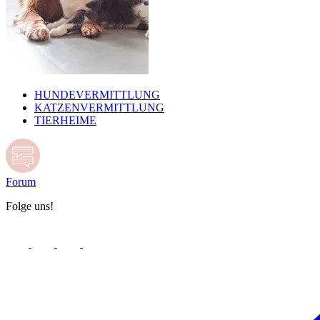
HUNDEVERMITTLUNG
KATZENVERMITTLUNG
TIERHEIME
Forum
Folge uns!