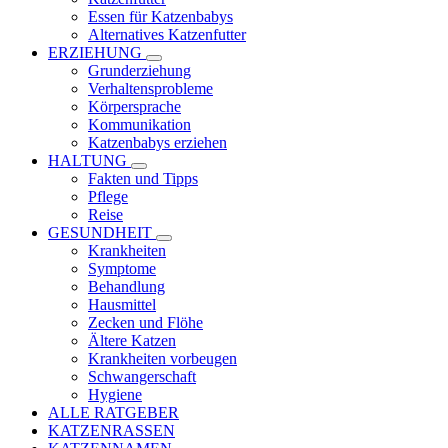
Essen für Katzenbabys
Alternatives Katzenfutter
ERZIEHUNG
Grunderziehung
Verhaltensprobleme
Körpersprache
Kommunikation
Katzenbabys erziehen
HALTUNG
Fakten und Tipps
Pflege
Reise
GESUNDHEIT
Krankheiten
Symptome
Behandlung
Hausmittel
Zecken und Flöhe
Ältere Katzen
Krankheiten vorbeugen
Schwangerschaft
Hygiene
ALLE RATGEBER
KATZENRASSEN