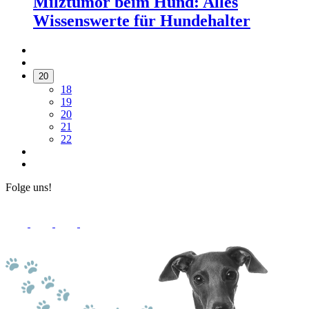
Milztumor beim Hund: Alles
Wissenswerte für Hundehalter
20
18
19
20
21
22
Folge uns!