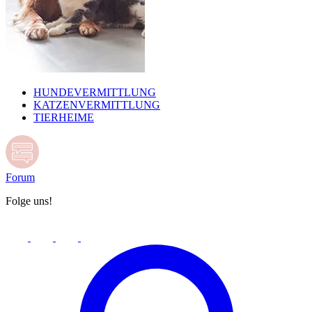
HUNDEVERMITTLUNG
KATZENVERMITTLUNG
TIERHEIME
Forum
Folge uns!