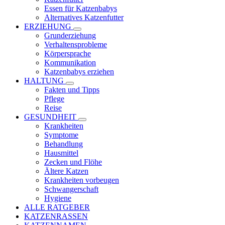
Essen für Katzenbabys
Alternatives Katzenfutter
ERZIEHUNG
Grunderziehung
Verhaltensprobleme
Körpersprache
Kommunikation
Katzenbabys erziehen
HALTUNG
Fakten und Tipps
Pflege
Reise
GESUNDHEIT
Krankheiten
Symptome
Behandlung
Hausmittel
Zecken und Flöhe
Ältere Katzen
Krankheiten vorbeugen
Schwangerschaft
Hygiene
ALLE RATGEBER
KATZENRASSEN