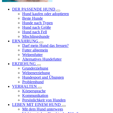
DER PASSENDE HUND
Hund kaufen oder adoptieren
Beste Hunde
Hunde nach Typen
Hund nach Größe
Hund nach Fell
Mischlingshunde
ERNÄHRUNG
Darf mein Hund das fressen?
Futter allgemein
Welpenfutter
Alternatives Hundefutter
ERZIEHUNG
Grunderziehung
Welpenerziehung
Hundesport und Übungen
Problemhund
VERHALTEN
Körpersprache
Kommunikation
Persönlichkeit von Hunden
LEBEN MIT EINEM HUND
Mit dem Hund unterwegs