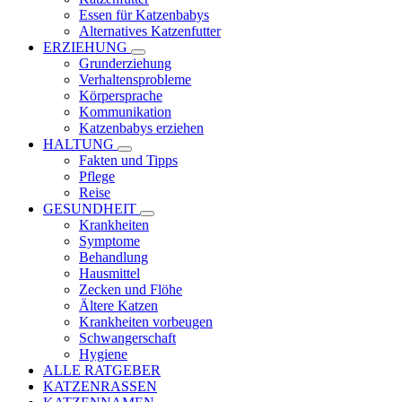
Essen für Katzenbabys
Alternatives Katzenfutter
ERZIEHUNG
Grunderziehung
Verhaltensprobleme
Körpersprache
Kommunikation
Katzenbabys erziehen
HALTUNG
Fakten und Tipps
Pflege
Reise
GESUNDHEIT
Krankheiten
Symptome
Behandlung
Hausmittel
Zecken und Flöhe
Ältere Katzen
Krankheiten vorbeugen
Schwangerschaft
Hygiene
ALLE RATGEBER
KATZENRASSEN