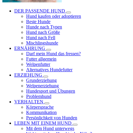
DER PASSENDE HUND
Hund kaufen oder adoptieren
Beste Hunde
Hunde nach Typen
Hund nach Größe
Hund nach Fell
Mischlingshunde
ERNÄHRUNG
Darf mein Hund das fressen?
Futter allgemein
Welpenfutter
Alternatives Hundefutter
ERZIEHUNG
Grunderziehung
Welpenerziehung
Hundesport und Übungen
Problemhund
VERHALTEN
Körpersprache
Kommunikation
Persönlichkeit von Hunden
LEBEN MIT EINEM HUND
Mit dem Hund unterwegs