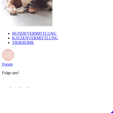
HUNDEVERMITTLUNG
KATZENVERMITTLUNG
TIERHEIME
Forum
Folge uns!