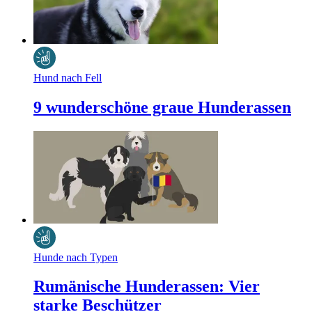
Hund nach Fell
9 wunderschöne graue Hunderassen
Hunde nach Typen
Rumänische Hunderassen: Vier
starke Beschützer