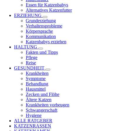
Essen für Katzenbabys
Alternatives Katzenfutter
ERZIEHUNG
Grunderziehung
Verhaltensprobleme
Körpersprache
Kommunikation
Katzenbabys erziehen
HALTUNG
Fakten und Tipps
Pflege
Reise
GESUNDHEIT
Krankheiten
Symptome
Behandlung
Hausmittel
Zecken und Flöhe
Ältere Katzen
Krankheiten vorbeugen
Schwangerschaft
Hygiene
ALLE RATGEBER
KATZENRASSEN