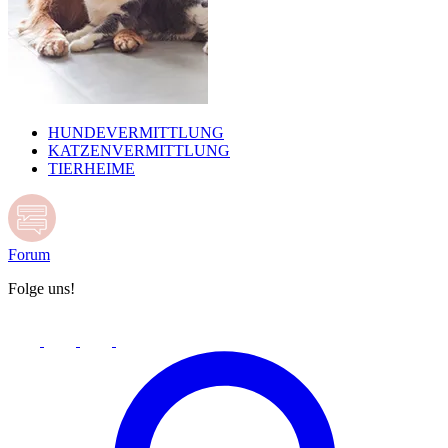
HUNDEVERMITTLUNG
KATZENVERMITTLUNG
TIERHEIME
Forum
Folge uns!