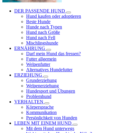
DER PASSENDE HUND
Hund kaufen oder adoptieren
Beste Hunde
Hunde nach Typen
Hund nach Größe
Hund nach Fell
Mischlingshunde
ERNÄHRUNG
Darf mein Hund das fressen?
Futter allgemein
Welpenfutter
Alternatives Hundefutter
ERZIEHUNG
Grunderziehung
Welpenerziehung
Hundesport und Übungen
Problemhund
VERHALTEN
Körpersprache
Kommunikation
Persönlichkeit von Hunden
LEBEN MIT EINEM HUND
Mit dem Hund unterwegs