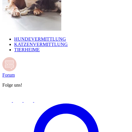
HUNDEVERMITTLUNG
KATZENVERMITTLUNG
TIERHEIME
Forum
Folge uns!