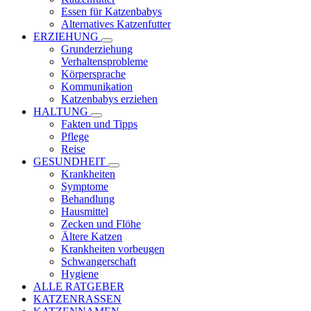
Essen für Katzenbabys
Alternatives Katzenfutter
ERZIEHUNG
Grunderziehung
Verhaltensprobleme
Körpersprache
Kommunikation
Katzenbabys erziehen
HALTUNG
Fakten und Tipps
Pflege
Reise
GESUNDHEIT
Krankheiten
Symptome
Behandlung
Hausmittel
Zecken und Flöhe
Ältere Katzen
Krankheiten vorbeugen
Schwangerschaft
Hygiene
ALLE RATGEBER
KATZENRASSEN