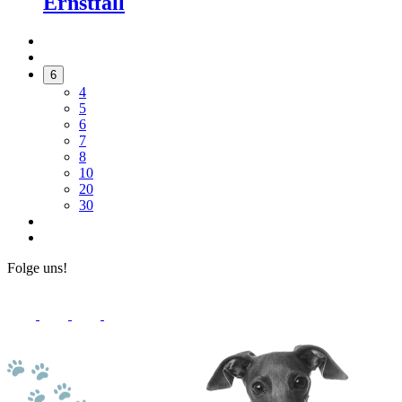
Ernstfall
6
4
5
6
7
8
10
20
30
Folge uns!