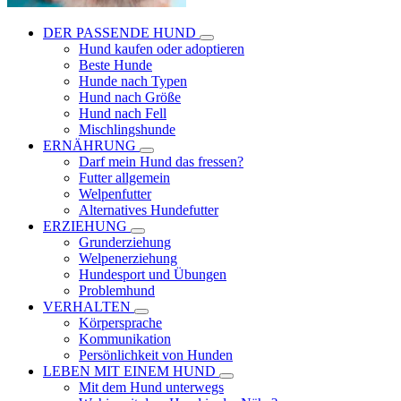
DER PASSENDE HUND
Hund kaufen oder adoptieren
Beste Hunde
Hunde nach Typen
Hund nach Größe
Hund nach Fell
Mischlingshunde
ERNÄHRUNG
Darf mein Hund das fressen?
Futter allgemein
Welpenfutter
Alternatives Hundefutter
ERZIEHUNG
Grunderziehung
Welpenerziehung
Hundesport und Übungen
Problemhund
VERHALTEN
Körpersprache
Kommunikation
Persönlichkeit von Hunden
LEBEN MIT EINEM HUND
Mit dem Hund unterwegs