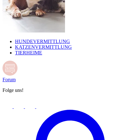
HUNDEVERMITTLUNG
KATZENVERMITTLUNG
TIERHEIME
Forum
Folge uns!