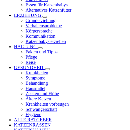
Essen für Katzenbabys
Alternatives Katzenfutter
ERZIEHUNG
Grunderziehung
Verhaltensprobleme
Körpersprache
Kommunikation
Katzenbabys erziehen
HALTUNG
Fakten und Tipps
Pflege
Reise
GESUNDHEIT
Krankheiten
Symptome
Behandlung
Hausmittel
Zecken und Flöhe
Ältere Katzen
Krankheiten vorbeugen
Schwangerschaft
Hygiene
ALLE RATGEBER
KATZENRASSEN