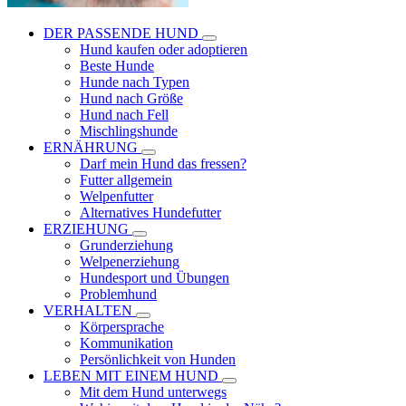
DER PASSENDE HUND
Hund kaufen oder adoptieren
Beste Hunde
Hunde nach Typen
Hund nach Größe
Hund nach Fell
Mischlingshunde
ERNÄHRUNG
Darf mein Hund das fressen?
Futter allgemein
Welpenfutter
Alternatives Hundefutter
ERZIEHUNG
Grunderziehung
Welpenerziehung
Hundesport und Übungen
Problemhund
VERHALTEN
Körpersprache
Kommunikation
Persönlichkeit von Hunden
LEBEN MIT EINEM HUND
Mit dem Hund unterwegs