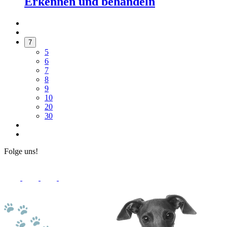
Erkennen und behandeln
7
5
6
7
8
9
10
20
30
Folge uns!