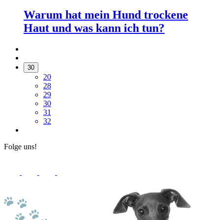
Warum hat mein Hund trockene
Haut und was kann ich tun?
30
20
28
29
30
31
32
Folge uns!