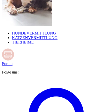
HUNDEVERMITTLUNG
KATZENVERMITTLUNG
TIERHEIME
Forum
Folge uns!