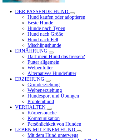
DER PASSENDE HUND
Hund kaufen oder adoptieren
Beste Hunde
Hunde nach Typen
Hund nach Größe
Hund nach Fell
Mischlingshunde
ERNÄHRUNG
Darf mein Hund das fressen?
Futter allgemein
Welpenfutter
Alternatives Hundefutter
ERZIEHUNG
Grunderziehung
Welpenerziehung
Hundesport und Übungen
Problemhund
VERHALTEN
Körpersprache
Kommunikation
Persönlichkeit von Hunden
LEBEN MIT EINEM HUND
Mit dem Hund unterwegs