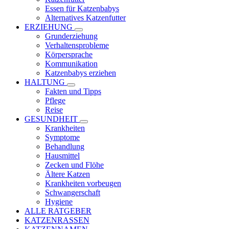
Essen für Katzenbabys
Alternatives Katzenfutter
ERZIEHUNG
Grunderziehung
Verhaltensprobleme
Körpersprache
Kommunikation
Katzenbabys erziehen
HALTUNG
Fakten und Tipps
Pflege
Reise
GESUNDHEIT
Krankheiten
Symptome
Behandlung
Hausmittel
Zecken und Flöhe
Ältere Katzen
Krankheiten vorbeugen
Schwangerschaft
Hygiene
ALLE RATGEBER
KATZENRASSEN