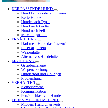
DER PASSENDE HUND
Hund kaufen oder adoptieren
Beste Hunde
Hunde nach Typen
Hund nach Größe
Hund nach Fell
Mischlingshunde
ERNÄHRUNG
Darf mein Hund das fressen?
Futter allgemein
Welpenfutter
Alternatives Hundefutter
ERZIEHUNG
Grunderziehung
Welpenerziehung
Hundesport und Übungen
Problemhund
VERHALTEN
Körpersprache
Kommunikation
Persönlichkeit von Hunden
LEBEN MIT EINEM HUND
Mit dem Hund unterwegs