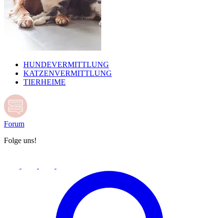
HUNDEVERMITTLUNG
KATZENVERMITTLUNG
TIERHEIME
Forum
Folge uns!