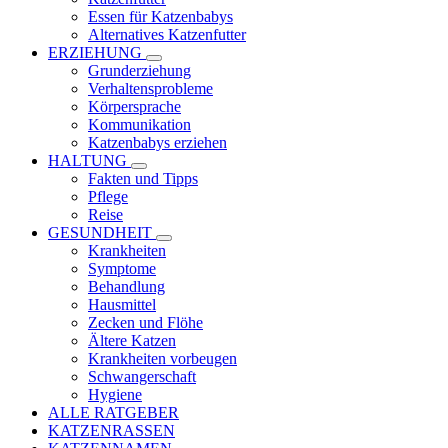
Essen für Katzenbabys
Alternatives Katzenfutter
ERZIEHUNG
Grunderziehung
Verhaltensprobleme
Körpersprache
Kommunikation
Katzenbabys erziehen
HALTUNG
Fakten und Tipps
Pflege
Reise
GESUNDHEIT
Krankheiten
Symptome
Behandlung
Hausmittel
Zecken und Flöhe
Ältere Katzen
Krankheiten vorbeugen
Schwangerschaft
Hygiene
ALLE RATGEBER
KATZENRASSEN