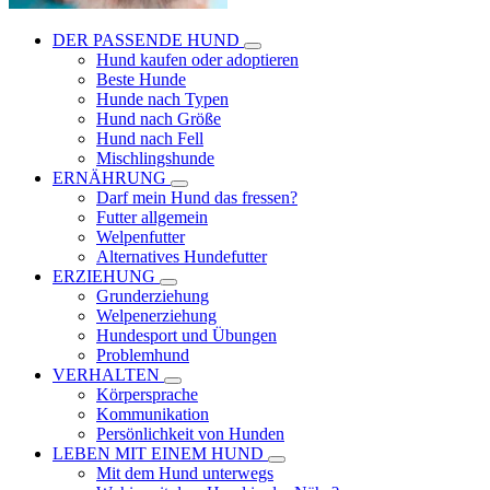
DER PASSENDE HUND
Hund kaufen oder adoptieren
Beste Hunde
Hunde nach Typen
Hund nach Größe
Hund nach Fell
Mischlingshunde
ERNÄHRUNG
Darf mein Hund das fressen?
Futter allgemein
Welpenfutter
Alternatives Hundefutter
ERZIEHUNG
Grunderziehung
Welpenerziehung
Hundesport und Übungen
Problemhund
VERHALTEN
Körpersprache
Kommunikation
Persönlichkeit von Hunden
LEBEN MIT EINEM HUND
Mit dem Hund unterwegs