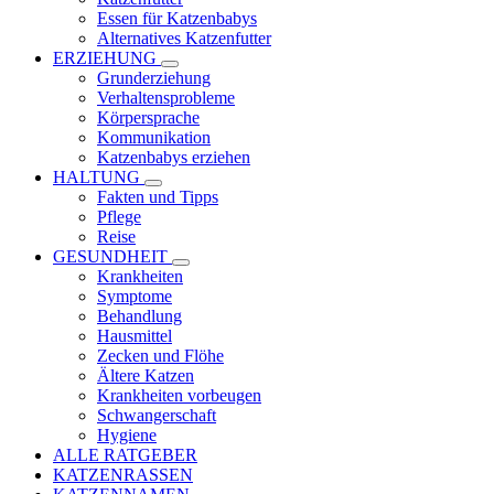
Essen für Katzenbabys
Alternatives Katzenfutter
ERZIEHUNG
Grunderziehung
Verhaltensprobleme
Körpersprache
Kommunikation
Katzenbabys erziehen
HALTUNG
Fakten und Tipps
Pflege
Reise
GESUNDHEIT
Krankheiten
Symptome
Behandlung
Hausmittel
Zecken und Flöhe
Ältere Katzen
Krankheiten vorbeugen
Schwangerschaft
Hygiene
ALLE RATGEBER
KATZENRASSEN