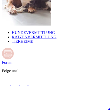
HUNDEVERMITTLUNG
KATZENVERMITTLUNG
TIERHEIME
Forum
Folge uns!