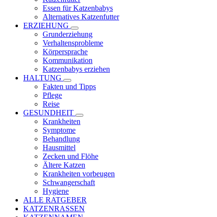
Essen für Katzenbabys
Alternatives Katzenfutter
ERZIEHUNG
Grunderziehung
Verhaltensprobleme
Körpersprache
Kommunikation
Katzenbabys erziehen
HALTUNG
Fakten und Tipps
Pflege
Reise
GESUNDHEIT
Krankheiten
Symptome
Behandlung
Hausmittel
Zecken und Flöhe
Ältere Katzen
Krankheiten vorbeugen
Schwangerschaft
Hygiene
ALLE RATGEBER
KATZENRASSEN