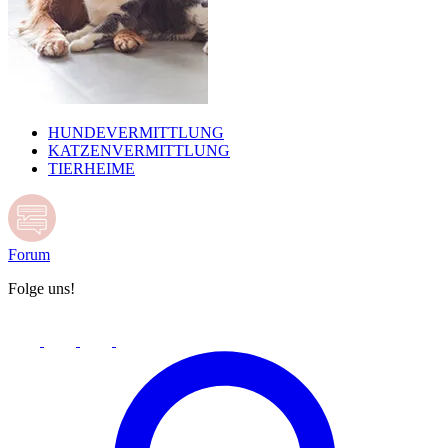
HUNDEVERMITTLUNG
KATZENVERMITTLUNG
TIERHEIME
Forum
Folge uns!