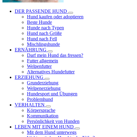
DER PASSENDE HUND
Hund kaufen oder adoptieren
Beste Hunde
Hunde nach Typen
Hund nach Größe
Hund nach Fell
Mischlingshunde
ERNÄHRUNG
Darf mein Hund das fressen?
Futter allgemein
Welpenfutter
Alternatives Hundefutter
ERZIEHUNG
Grunderziehung
Welpenerziehung
Hundesport und Übungen
Problemhund
VERHALTEN
Körpersprache
Kommunikation
Persönlichkeit von Hunden
LEBEN MIT EINEM HUND
Mit dem Hund unterwegs