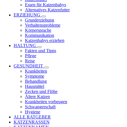
Essen für Katzenbabys
Alternatives Katzenfutter
ERZIEHUNG
Grunderziehung
Verhaltensprobleme
Körpersprache
Kommunikation
Katzenbabys erziehen
HALTUNG
Fakten und Tipps
Pflege
Reise
GESUNDHEIT
Krankheiten
Symptome
Behandlung
Hausmittel
Zecken und Flöhe
Ältere Katzen
Krankheiten vorbeugen
Schwangerschaft
Hygiene
ALLE RATGEBER
KATZENRASSEN