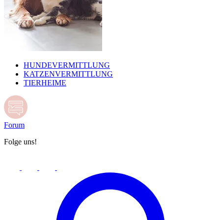
HUNDEVERMITTLUNG
KATZENVERMITTLUNG
TIERHEIME
Forum
Folge uns!