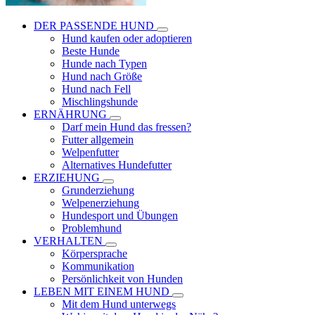
DER PASSENDE HUND
Hund kaufen oder adoptieren
Beste Hunde
Hunde nach Typen
Hund nach Größe
Hund nach Fell
Mischlingshunde
ERNÄHRUNG
Darf mein Hund das fressen?
Futter allgemein
Welpenfutter
Alternatives Hundefutter
ERZIEHUNG
Grunderziehung
Welpenerziehung
Hundesport und Übungen
Problemhund
VERHALTEN
Körpersprache
Kommunikation
Persönlichkeit von Hunden
LEBEN MIT EINEM HUND
Mit dem Hund unterwegs