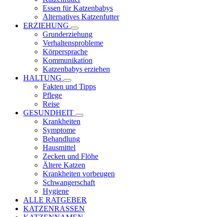
Essen für Katzenbabys
Alternatives Katzenfutter
ERZIEHUNG
Grunderziehung
Verhaltensprobleme
Körpersprache
Kommunikation
Katzenbabys erziehen
HALTUNG
Fakten und Tipps
Pflege
Reise
GESUNDHEIT
Krankheiten
Symptome
Behandlung
Hausmittel
Zecken und Flöhe
Ältere Katzen
Krankheiten vorbeugen
Schwangerschaft
Hygiene
ALLE RATGEBER
KATZENRASSEN