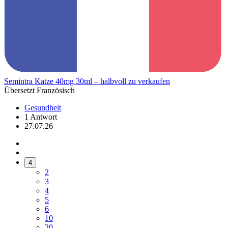
Semintra Katze 40mg 30ml – halbvoll zu verkaufen
Übersetzt Französisch
Gesundheit
1 Antwort
27.07.26
4
2
3
4
5
6
10
20