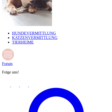
HUNDEVERMITTLUNG
KATZENVERMITTLUNG
TIERHEIME
Forum
Folge uns!