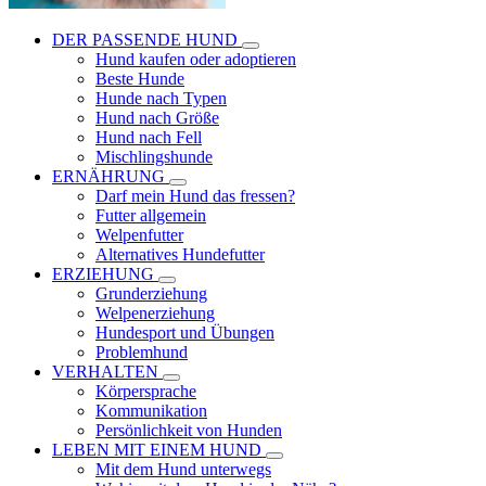
DER PASSENDE HUND
Hund kaufen oder adoptieren
Beste Hunde
Hunde nach Typen
Hund nach Größe
Hund nach Fell
Mischlingshunde
ERNÄHRUNG
Darf mein Hund das fressen?
Futter allgemein
Welpenfutter
Alternatives Hundefutter
ERZIEHUNG
Grunderziehung
Welpenerziehung
Hundesport und Übungen
Problemhund
VERHALTEN
Körpersprache
Kommunikation
Persönlichkeit von Hunden
LEBEN MIT EINEM HUND
Mit dem Hund unterwegs