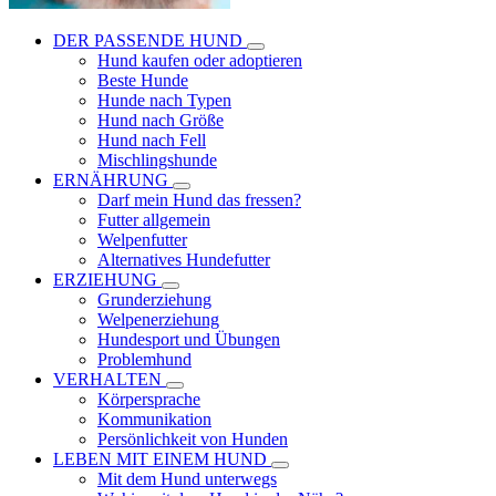
DER PASSENDE HUND
Hund kaufen oder adoptieren
Beste Hunde
Hunde nach Typen
Hund nach Größe
Hund nach Fell
Mischlingshunde
ERNÄHRUNG
Darf mein Hund das fressen?
Futter allgemein
Welpenfutter
Alternatives Hundefutter
ERZIEHUNG
Grunderziehung
Welpenerziehung
Hundesport und Übungen
Problemhund
VERHALTEN
Körpersprache
Kommunikation
Persönlichkeit von Hunden
LEBEN MIT EINEM HUND
Mit dem Hund unterwegs