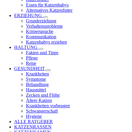
Essen für Katzenbabys
Alternatives Katzenfutter
ERZIEHUNG
Grunderziehung
Verhaltensprobleme
Körpersprache
Kommunikation
Katzenbabys erziehen
HALTUNG
Fakten und Tipps
Pflege
Reise
GESUNDHEIT
Krankheiten
Symptome
Behandlung
Hausmittel
Zecken und Flöhe
Ältere Katzen
Krankheiten vorbeugen
Schwangerschaft
Hygiene
ALLE RATGEBER
KATZENRASSEN