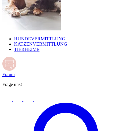
HUNDEVERMITTLUNG
KATZENVERMITTLUNG
TIERHEIME
Forum
Folge uns!