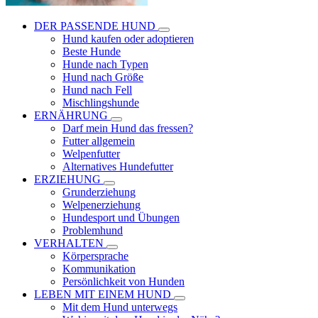
DER PASSENDE HUND
Hund kaufen oder adoptieren
Beste Hunde
Hunde nach Typen
Hund nach Größe
Hund nach Fell
Mischlingshunde
ERNÄHRUNG
Darf mein Hund das fressen?
Futter allgemein
Welpenfutter
Alternatives Hundefutter
ERZIEHUNG
Grunderziehung
Welpenerziehung
Hundesport und Übungen
Problemhund
VERHALTEN
Körpersprache
Kommunikation
Persönlichkeit von Hunden
LEBEN MIT EINEM HUND
Mit dem Hund unterwegs