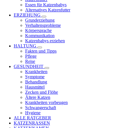
Essen für Katzenbabys
Alternatives Katzenfutter
ERZIEHUNG
Grunderziehung
Verhaltensprobleme
Körpersprache
Kommunikation
Katzenbabys erziehen
HALTUNG
Fakten und Tipps
Pflege
Reise
GESUNDHEIT
Krankheiten
Symptome
Behandlung
Hausmittel
Zecken und Flöhe
Ältere Katzen
Krankheiten vorbeugen
Schwangerschaft
Hygiene
ALLE RATGEBER
KATZENRASSEN