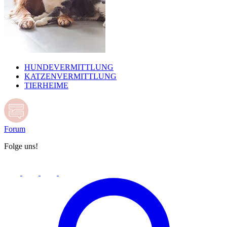
HUNDEVERMITTLUNG
KATZENVERMITTLUNG
TIERHEIME
Forum
Folge uns!