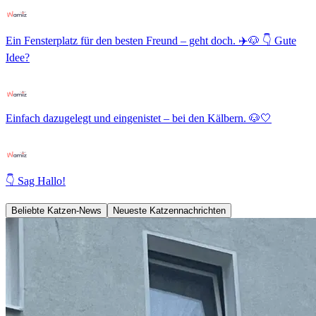
Ein Fensterplatz für den besten Freund – geht doch. ✈️🐶 👇 Gute
Idee?
Einfach dazugelegt und eingenistet – bei den Kälbern. 🐶🤍
👇 Sag Hallo!
Beliebte Katzen-News
Neueste Katzennachrichten