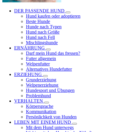
DER PASSENDE HUND
Hund kaufen oder adoptieren
Beste Hunde
Hunde nach Typen
Hund nach Größe
Hund nach Fell
Mischlingshunde
ERNÄHRUNG
Darf mein Hund das fressen?
Futter allgemein
Welpenfutter
Alternatives Hundefutter
ERZIEHUNG
Grunderziehung
Welpenerziehung
Hundesport und Übungen
Problemhund
VERHALTEN
Körpersprache
Kommunikation
Persönlichkeit von Hunden
LEBEN MIT EINEM HUND
Mit dem Hund unterwegs