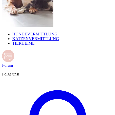
HUNDEVERMITTLUNG
KATZENVERMITTLUNG
TIERHEIME
Forum
Folge uns!