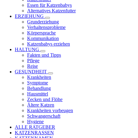
Essen für Katzenbabys
Alternatives Katzenfutter
ERZIEHUNG
Grunderziehung
Verhaltensprobleme
Körpersprache
Kommunikation
Katzenbabys erziehen
HALTUNG
Fakten und Tipps
Pflege
Reise
GESUNDHEIT
Krankheiten
Symptome
Behandlung
Hausmittel
Zecken und Flöhe
Ältere Katzen
Krankheiten vorbeugen
Schwangerschaft
Hygiene
ALLE RATGEBER
KATZENRASSEN