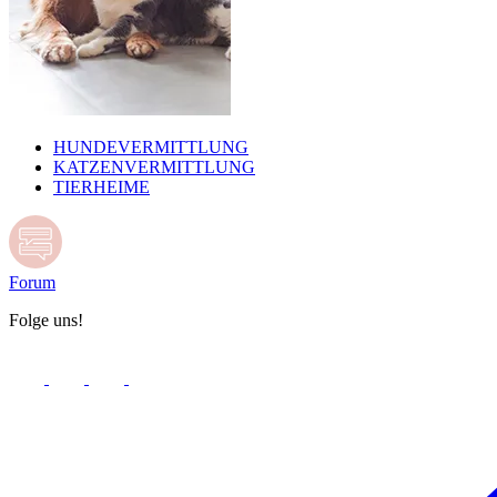
HUNDEVERMITTLUNG
KATZENVERMITTLUNG
TIERHEIME
Forum
Folge uns!