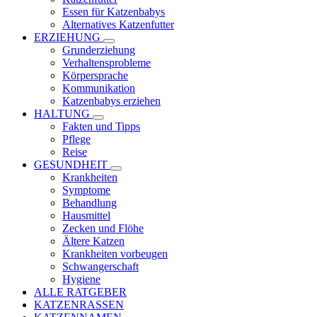
Essen für Katzenbabys
Alternatives Katzenfutter
ERZIEHUNG
Grunderziehung
Verhaltensprobleme
Körpersprache
Kommunikation
Katzenbabys erziehen
HALTUNG
Fakten und Tipps
Pflege
Reise
GESUNDHEIT
Krankheiten
Symptome
Behandlung
Hausmittel
Zecken und Flöhe
Ältere Katzen
Krankheiten vorbeugen
Schwangerschaft
Hygiene
ALLE RATGEBER
KATZENRASSEN