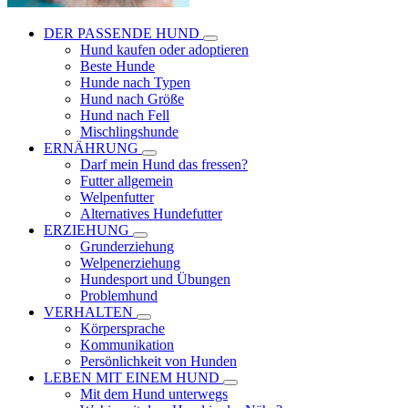
DER PASSENDE HUND
Hund kaufen oder adoptieren
Beste Hunde
Hunde nach Typen
Hund nach Größe
Hund nach Fell
Mischlingshunde
ERNÄHRUNG
Darf mein Hund das fressen?
Futter allgemein
Welpenfutter
Alternatives Hundefutter
ERZIEHUNG
Grunderziehung
Welpenerziehung
Hundesport und Übungen
Problemhund
VERHALTEN
Körpersprache
Kommunikation
Persönlichkeit von Hunden
LEBEN MIT EINEM HUND
Mit dem Hund unterwegs