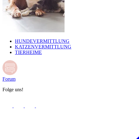
HUNDEVERMITTLUNG
KATZENVERMITTLUNG
TIERHEIME
Forum
Folge uns!