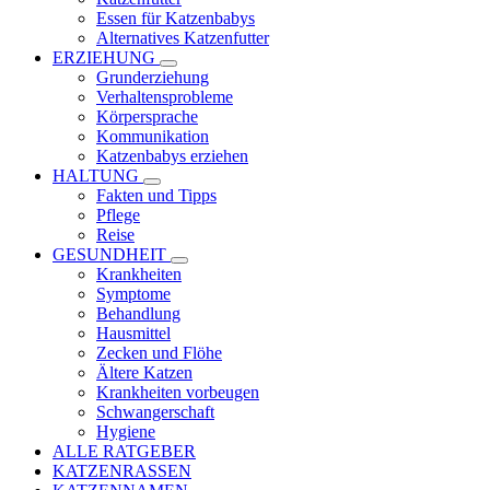
Essen für Katzenbabys
Alternatives Katzenfutter
ERZIEHUNG
Grunderziehung
Verhaltensprobleme
Körpersprache
Kommunikation
Katzenbabys erziehen
HALTUNG
Fakten und Tipps
Pflege
Reise
GESUNDHEIT
Krankheiten
Symptome
Behandlung
Hausmittel
Zecken und Flöhe
Ältere Katzen
Krankheiten vorbeugen
Schwangerschaft
Hygiene
ALLE RATGEBER
KATZENRASSEN