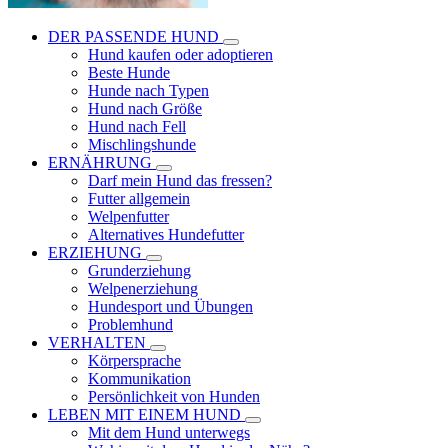
DER PASSENDE HUND
Hund kaufen oder adoptieren
Beste Hunde
Hunde nach Typen
Hund nach Größe
Hund nach Fell
Mischlingshunde
ERNÄHRUNG
Darf mein Hund das fressen?
Futter allgemein
Welpenfutter
Alternatives Hundefutter
ERZIEHUNG
Grunderziehung
Welpenerziehung
Hundesport und Übungen
Problemhund
VERHALTEN
Körpersprache
Kommunikation
Persönlichkeit von Hunden
LEBEN MIT EINEM HUND
Mit dem Hund unterwegs