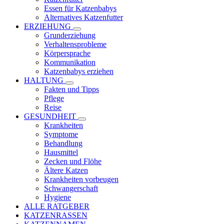
Essen für Katzenbabys
Alternatives Katzenfutter
ERZIEHUNG
Grunderziehung
Verhaltensprobleme
Körpersprache
Kommunikation
Katzenbabys erziehen
HALTUNG
Fakten und Tipps
Pflege
Reise
GESUNDHEIT
Krankheiten
Symptome
Behandlung
Hausmittel
Zecken und Flöhe
Ältere Katzen
Krankheiten vorbeugen
Schwangerschaft
Hygiene
ALLE RATGEBER
KATZENRASSEN