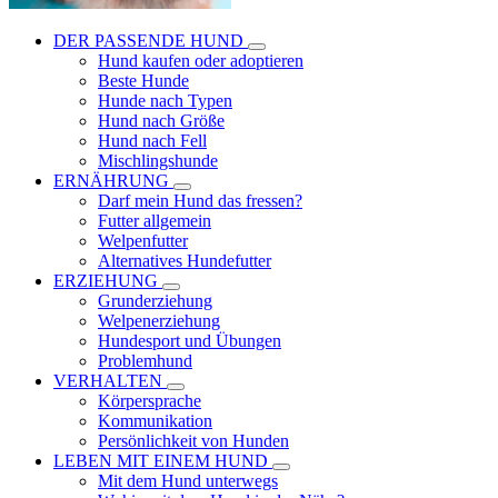
DER PASSENDE HUND
Hund kaufen oder adoptieren
Beste Hunde
Hunde nach Typen
Hund nach Größe
Hund nach Fell
Mischlingshunde
ERNÄHRUNG
Darf mein Hund das fressen?
Futter allgemein
Welpenfutter
Alternatives Hundefutter
ERZIEHUNG
Grunderziehung
Welpenerziehung
Hundesport und Übungen
Problemhund
VERHALTEN
Körpersprache
Kommunikation
Persönlichkeit von Hunden
LEBEN MIT EINEM HUND
Mit dem Hund unterwegs