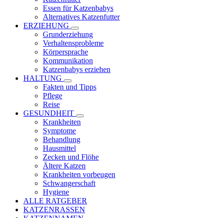
Essen für Katzenbabys
Alternatives Katzenfutter
ERZIEHUNG
Grunderziehung
Verhaltensprobleme
Körpersprache
Kommunikation
Katzenbabys erziehen
HALTUNG
Fakten und Tipps
Pflege
Reise
GESUNDHEIT
Krankheiten
Symptome
Behandlung
Hausmittel
Zecken und Flöhe
Ältere Katzen
Krankheiten vorbeugen
Schwangerschaft
Hygiene
ALLE RATGEBER
KATZENRASSEN