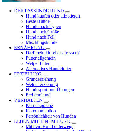
DER PASSENDE HUND
Hund kaufen oder adoptieren
Beste Hunde
Hunde nach Typen
Hund nach Größe
Hund nach Fell
Mischlingshunde
ERNÄHRUNG
Darf mein Hund das fressen?
Futter allgemein
Welpenfutter
Alternatives Hundefutter
ERZIEHUNG
Grunderziehung
Welpenerziehung
Hundesport und Übungen
Problemhund
VERHALTEN
Körpersprache
Kommunikation
Persönlichkeit von Hunden
LEBEN MIT EINEM HUND
Mit dem Hund unterwegs