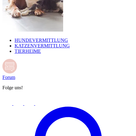
HUNDEVERMITTLUNG
KATZENVERMITTLUNG
TIERHEIME
Forum
Folge uns!