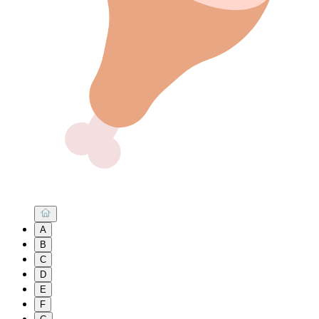
A
B
C
D
E
F