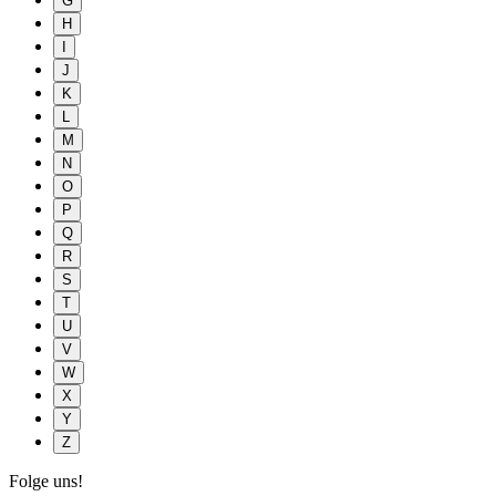
G
H
I
J
K
L
M
N
O
P
Q
R
S
T
U
V
W
X
Y
Z
Folge uns!