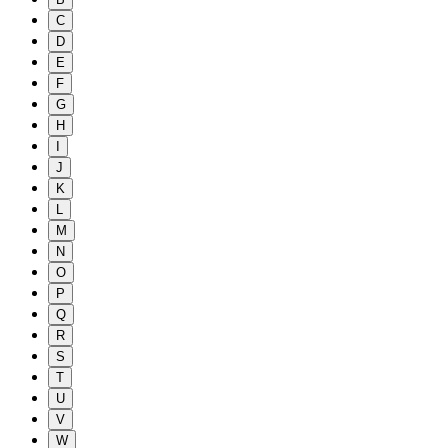
C
D
E
F
G
H
I
J
K
L
M
N
O
P
Q
R
S
T
U
V
W