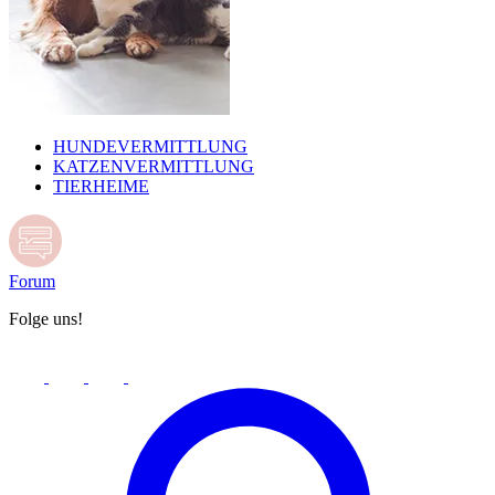
HUNDEVERMITTLUNG
KATZENVERMITTLUNG
TIERHEIME
Forum
Folge uns!