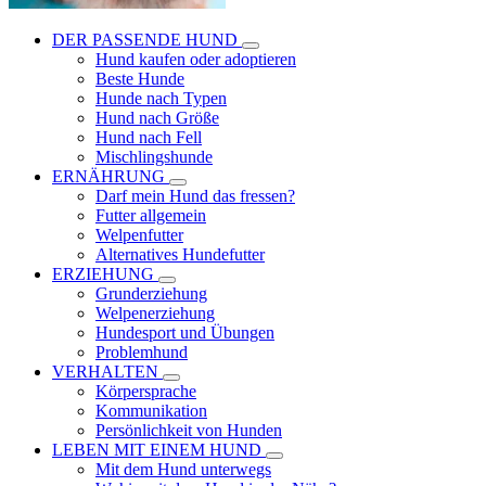
DER PASSENDE HUND
Hund kaufen oder adoptieren
Beste Hunde
Hunde nach Typen
Hund nach Größe
Hund nach Fell
Mischlingshunde
ERNÄHRUNG
Darf mein Hund das fressen?
Futter allgemein
Welpenfutter
Alternatives Hundefutter
ERZIEHUNG
Grunderziehung
Welpenerziehung
Hundesport und Übungen
Problemhund
VERHALTEN
Körpersprache
Kommunikation
Persönlichkeit von Hunden
LEBEN MIT EINEM HUND
Mit dem Hund unterwegs