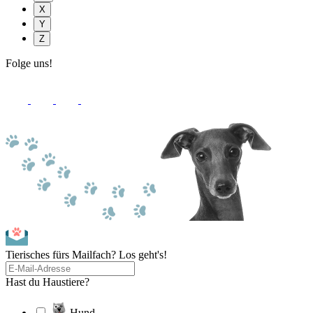
X
Y
Z
Folge uns!
Tierisches fürs Mailfach? Los geht's!
Hast du Haustiere?
Hund