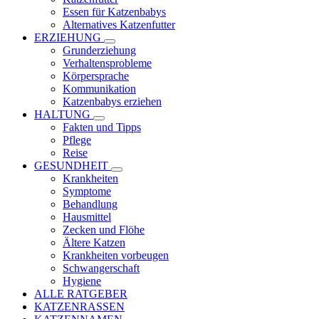
Essen für Katzenbabys
Alternatives Katzenfutter
ERZIEHUNG
Grunderziehung
Verhaltensprobleme
Körpersprache
Kommunikation
Katzenbabys erziehen
HALTUNG
Fakten und Tipps
Pflege
Reise
GESUNDHEIT
Krankheiten
Symptome
Behandlung
Hausmittel
Zecken und Flöhe
Ältere Katzen
Krankheiten vorbeugen
Schwangerschaft
Hygiene
ALLE RATGEBER
KATZENRASSEN