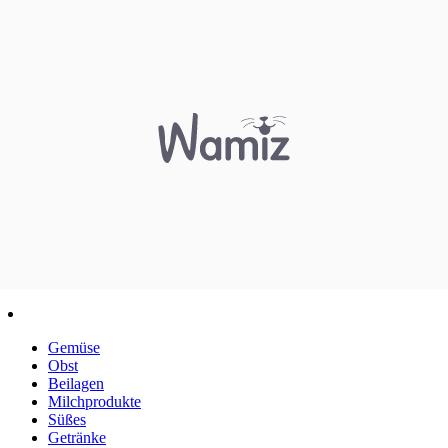
Gemüse
Obst
Beilagen
Milchprodukte
Süßes
Getränke