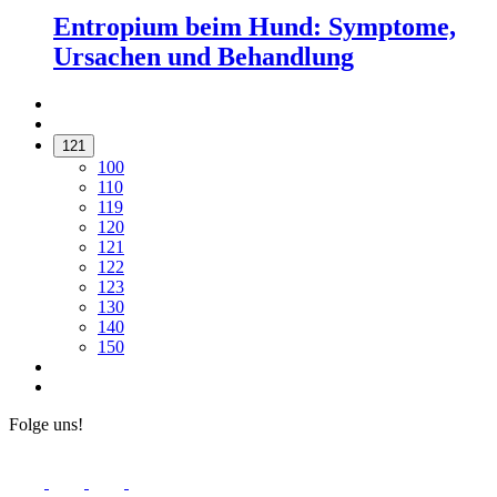
Entropium beim Hund: Symptome,
Ursachen und Behandlung
121
100
110
119
120
121
122
123
130
140
150
Folge uns!