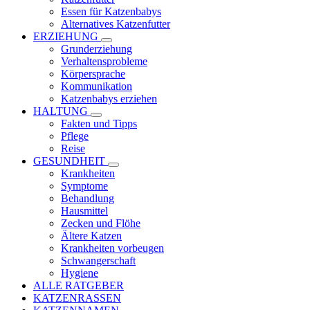
Essen für Katzenbabys
Alternatives Katzenfutter
ERZIEHUNG
Grunderziehung
Verhaltensprobleme
Körpersprache
Kommunikation
Katzenbabys erziehen
HALTUNG
Fakten und Tipps
Pflege
Reise
GESUNDHEIT
Krankheiten
Symptome
Behandlung
Hausmittel
Zecken und Flöhe
Ältere Katzen
Krankheiten vorbeugen
Schwangerschaft
Hygiene
ALLE RATGEBER
KATZENRASSEN