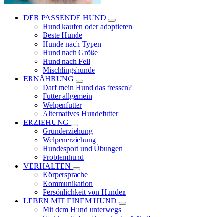
DER PASSENDE HUND
Hund kaufen oder adoptieren
Beste Hunde
Hunde nach Typen
Hund nach Größe
Hund nach Fell
Mischlingshunde
ERNÄHRUNG
Darf mein Hund das fressen?
Futter allgemein
Welpenfutter
Alternatives Hundefutter
ERZIEHUNG
Grunderziehung
Welpenerziehung
Hundesport und Übungen
Problemhund
VERHALTEN
Körpersprache
Kommunikation
Persönlichkeit von Hunden
LEBEN MIT EINEM HUND
Mit dem Hund unterwegs