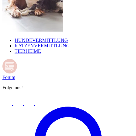
HUNDEVERMITTLUNG
KATZENVERMITTLUNG
TIERHEIME
Forum
Folge uns!