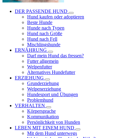
DER PASSENDE HUND
Hund kaufen oder adoptieren
Beste Hunde
Hunde nach Typen
Hund nach Größe
Hund nach Fell
Mischlingshunde
ERNÄHRUNG
Darf mein Hund das fressen?
Futter allgemein
Welpenfutter
Alternatives Hundefutter
ERZIEHUNG
Grunderziehung
Welpenerziehung
Hundesport und Übungen
Problemhund
VERHALTEN
Körpersprache
Kommunikation
Persönlichkeit von Hunden
LEBEN MIT EINEM HUND
Mit dem Hund unterwegs