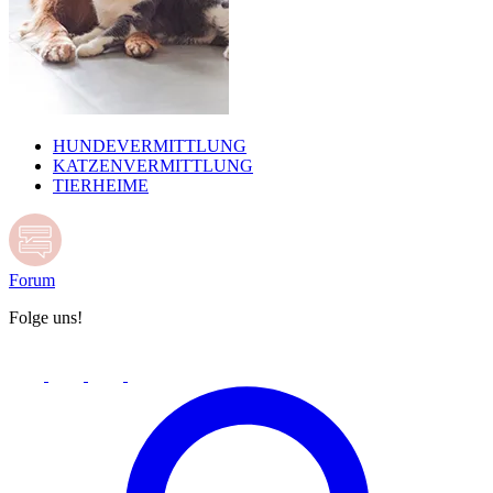
HUNDEVERMITTLUNG
KATZENVERMITTLUNG
TIERHEIME
Forum
Folge uns!