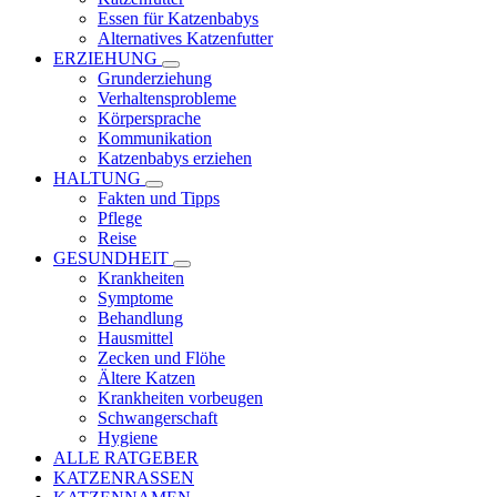
Essen für Katzenbabys
Alternatives Katzenfutter
ERZIEHUNG
Grunderziehung
Verhaltensprobleme
Körpersprache
Kommunikation
Katzenbabys erziehen
HALTUNG
Fakten und Tipps
Pflege
Reise
GESUNDHEIT
Krankheiten
Symptome
Behandlung
Hausmittel
Zecken und Flöhe
Ältere Katzen
Krankheiten vorbeugen
Schwangerschaft
Hygiene
ALLE RATGEBER
KATZENRASSEN