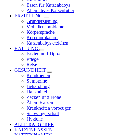
Essen für Katzenbabys
Alternatives Katzenfutter
ERZIEHUNG
Grunderziehung
Verhaltensprobleme
Körpersprache
Kommunikation
Katzenbabys erziehen
HALTUNG
Fakten und Tipps
Pflege
Reise
GESUNDHEIT
Krankheiten
Symptome
Behandlung
Hausmittel
Zecken und Flöhe
Ältere Katzen
Krankheiten vorbeugen
Schwangerschaft
Hygiene
ALLE RATGEBER
KATZENRASSEN