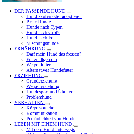
DER PASSENDE HUND
Hund kaufen oder adoptieren
Beste Hunde
Hunde nach Typen
Hund nach Größe
Hund nach Fell
Mischlingshunde
ERNÄHRUNG
Darf mein Hund das fressen?
Futter allgemein
Welpenfutter
Alternatives Hundefutter
ERZIEHUNG
Grunderziehung
Welpenerziehung
Hundesport und Übungen
Problemhund
VERHALTEN
Körpersprache
Kommunikation
Persönlichkeit von Hunden
LEBEN MIT EINEM HUND
Mit dem Hund unterwegs