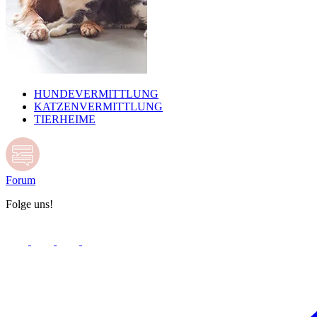
HUNDEVERMITTLUNG
KATZENVERMITTLUNG
TIERHEIME
Forum
Folge uns!