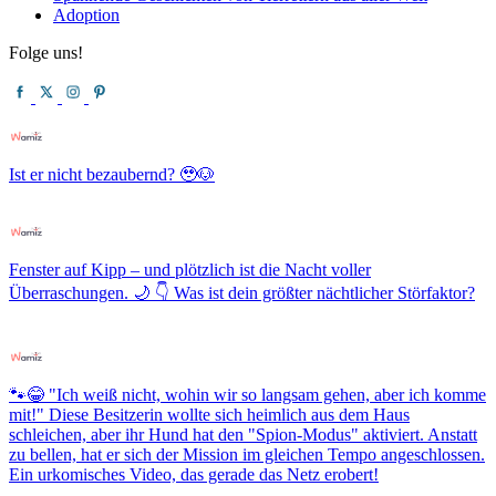
Adoption
Folge uns!
Ist er nicht bezaubernd? 🥹🐶
Fenster auf Kipp – und plötzlich ist die Nacht voller
Überraschungen. 🌙 👇 Was ist dein größter nächtlicher Störfaktor?
🐾😂 "Ich weiß nicht, wohin wir so langsam gehen, aber ich komme
mit!" Diese Besitzerin wollte sich heimlich aus dem Haus
schleichen, aber ihr Hund hat den "Spion-Modus" aktiviert. Anstatt
zu bellen, hat er sich der Mission im gleichen Tempo angeschlossen.
Ein urkomisches Video, das gerade das Netz erobert!