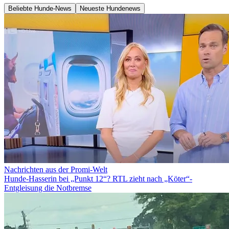
Beliebte Hunde-News
Neueste Hundenews
Nachrichten aus der Promi-Welt
Hunde-Hasserin bei „Punkt 12“? RTL zieht nach „Köter“-
Entgleisung die Notbremse