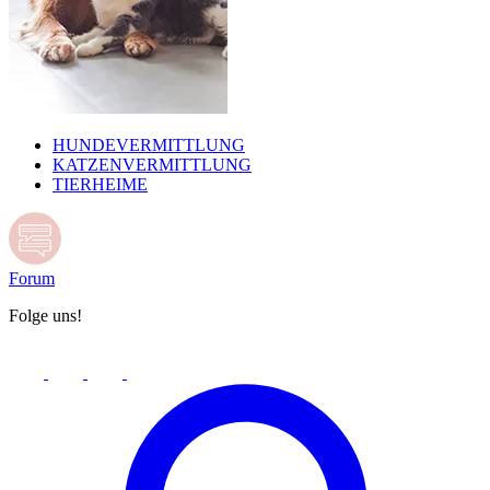
HUNDEVERMITTLUNG
KATZENVERMITTLUNG
TIERHEIME
Forum
Folge uns!