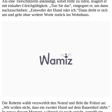
Als eine Tierschützerin ankündigt, sofort Hilfe zu rufen, reagiert er
mit eiskalter Gleichgültigkeit. „Tun Sie das“, entgegnet er, um dann
nachzuschieben: „Entweder der Hund oder ich.“Dann dreht er sich
um und geht ohne weitere Worte zurück ins Wohnhaus.
Die Retterin wählt verzweifelt den Notruf und fleht die Polizei an:
„Wir wollen nicht, dass ein zweiter Hund auf dem Bauernhof stirbt.“
In genau diesem Moment, während sie noch spricht, zerreißt ein