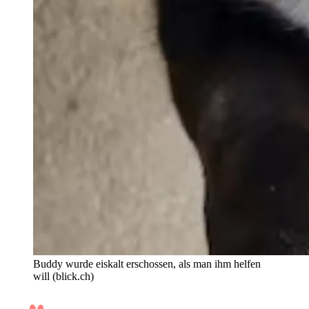
Buddy wurde eiskalt erschossen, als man ihm helfen
will (blick.ch)