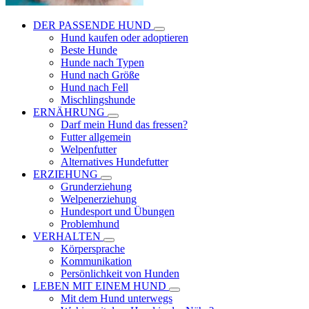
DER PASSENDE HUND
Hund kaufen oder adoptieren
Beste Hunde
Hunde nach Typen
Hund nach Größe
Hund nach Fell
Mischlingshunde
ERNÄHRUNG
Darf mein Hund das fressen?
Futter allgemein
Welpenfutter
Alternatives Hundefutter
ERZIEHUNG
Grunderziehung
Welpenerziehung
Hundesport und Übungen
Problemhund
VERHALTEN
Körpersprache
Kommunikation
Persönlichkeit von Hunden
LEBEN MIT EINEM HUND
Mit dem Hund unterwegs