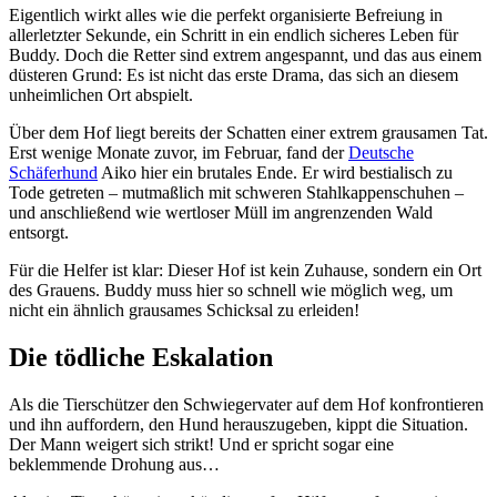
Eigentlich wirkt alles wie die perfekt organisierte Befreiung in
allerletzter Sekunde, ein Schritt in ein endlich sicheres Leben für
Buddy. Doch die Retter sind extrem angespannt, und das aus einem
düsteren Grund: Es ist nicht das erste Drama, das sich an diesem
unheimlichen Ort abspielt.
Über dem Hof liegt bereits der Schatten einer extrem grausamen Tat.
Erst wenige Monate zuvor, im Februar, fand der
Deutsche
Schäferhund
Aiko hier ein brutales Ende. Er wird bestialisch zu
Tode getreten – mutmaßlich mit schweren Stahlkappenschuhen –
und anschließend wie wertloser Müll im angrenzenden Wald
entsorgt.
Für die Helfer ist klar: Dieser Hof ist kein Zuhause, sondern ein Ort
des Grauens. Buddy muss hier so schnell wie möglich weg, um
nicht ein ähnlich grausames Schicksal zu erleiden!
Die tödliche Eskalation
Als die Tierschützer den Schwiegervater auf dem Hof konfrontieren
und ihn auffordern, den Hund herauszugeben, kippt die Situation.
Der Mann weigert sich strikt! Und er spricht sogar eine
beklemmende Drohung aus…