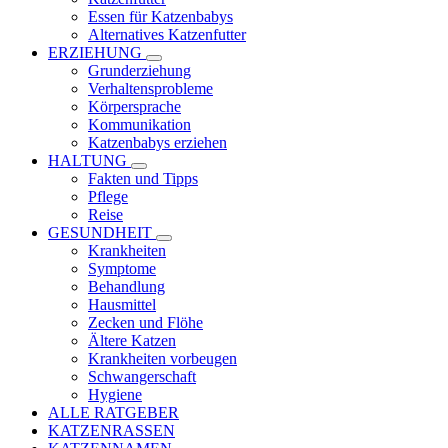
Essen für Katzenbabys
Alternatives Katzenfutter
ERZIEHUNG
Grunderziehung
Verhaltensprobleme
Körpersprache
Kommunikation
Katzenbabys erziehen
HALTUNG
Fakten und Tipps
Pflege
Reise
GESUNDHEIT
Krankheiten
Symptome
Behandlung
Hausmittel
Zecken und Flöhe
Ältere Katzen
Krankheiten vorbeugen
Schwangerschaft
Hygiene
ALLE RATGEBER
KATZENRASSEN