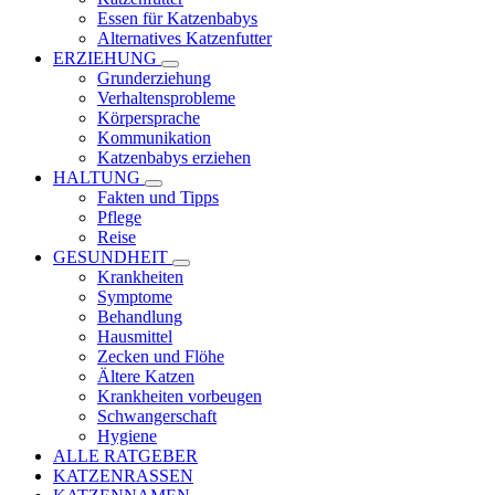
Essen für Katzenbabys
Alternatives Katzenfutter
ERZIEHUNG
Grunderziehung
Verhaltensprobleme
Körpersprache
Kommunikation
Katzenbabys erziehen
HALTUNG
Fakten und Tipps
Pflege
Reise
GESUNDHEIT
Krankheiten
Symptome
Behandlung
Hausmittel
Zecken und Flöhe
Ältere Katzen
Krankheiten vorbeugen
Schwangerschaft
Hygiene
ALLE RATGEBER
KATZENRASSEN