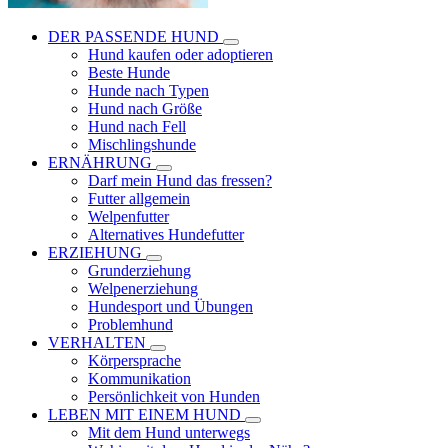
DER PASSENDE HUND
Hund kaufen oder adoptieren
Beste Hunde
Hunde nach Typen
Hund nach Größe
Hund nach Fell
Mischlingshunde
ERNÄHRUNG
Darf mein Hund das fressen?
Futter allgemein
Welpenfutter
Alternatives Hundefutter
ERZIEHUNG
Grunderziehung
Welpenerziehung
Hundesport und Übungen
Problemhund
VERHALTEN
Körpersprache
Kommunikation
Persönlichkeit von Hunden
LEBEN MIT EINEM HUND
Mit dem Hund unterwegs