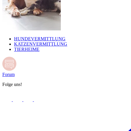
HUNDEVERMITTLUNG
KATZENVERMITTLUNG
TIERHEIME
Forum
Folge uns!