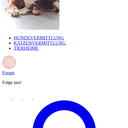
HUNDEVERMITTLUNG
KATZENVERMITTLUNG
TIERHEIME
Forum
Folge uns!