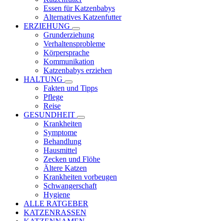
Essen für Katzenbabys
Alternatives Katzenfutter
ERZIEHUNG
Grunderziehung
Verhaltensprobleme
Körpersprache
Kommunikation
Katzenbabys erziehen
HALTUNG
Fakten und Tipps
Pflege
Reise
GESUNDHEIT
Krankheiten
Symptome
Behandlung
Hausmittel
Zecken und Flöhe
Ältere Katzen
Krankheiten vorbeugen
Schwangerschaft
Hygiene
ALLE RATGEBER
KATZENRASSEN