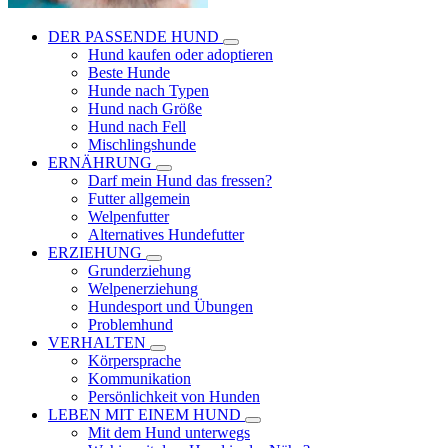
DER PASSENDE HUND
Hund kaufen oder adoptieren
Beste Hunde
Hunde nach Typen
Hund nach Größe
Hund nach Fell
Mischlingshunde
ERNÄHRUNG
Darf mein Hund das fressen?
Futter allgemein
Welpenfutter
Alternatives Hundefutter
ERZIEHUNG
Grunderziehung
Welpenerziehung
Hundesport und Übungen
Problemhund
VERHALTEN
Körpersprache
Kommunikation
Persönlichkeit von Hunden
LEBEN MIT EINEM HUND
Mit dem Hund unterwegs