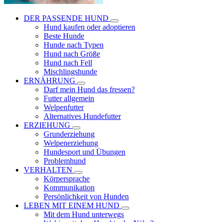
DER PASSENDE HUND
Hund kaufen oder adoptieren
Beste Hunde
Hunde nach Typen
Hund nach Größe
Hund nach Fell
Mischlingshunde
ERNÄHRUNG
Darf mein Hund das fressen?
Futter allgemein
Welpenfutter
Alternatives Hundefutter
ERZIEHUNG
Grunderziehung
Welpenerziehung
Hundesport und Übungen
Problemhund
VERHALTEN
Körpersprache
Kommunikation
Persönlichkeit von Hunden
LEBEN MIT EINEM HUND
Mit dem Hund unterwegs