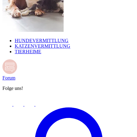
HUNDEVERMITTLUNG
KATZENVERMITTLUNG
TIERHEIME
Forum
Folge uns!