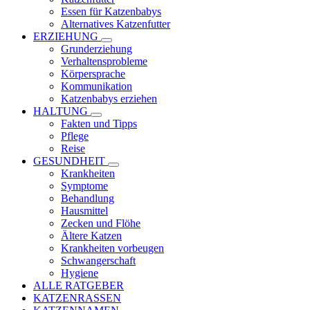
Essen für Katzenbabys
Alternatives Katzenfutter
ERZIEHUNG
Grunderziehung
Verhaltensprobleme
Körpersprache
Kommunikation
Katzenbabys erziehen
HALTUNG
Fakten und Tipps
Pflege
Reise
GESUNDHEIT
Krankheiten
Symptome
Behandlung
Hausmittel
Zecken und Flöhe
Ältere Katzen
Krankheiten vorbeugen
Schwangerschaft
Hygiene
ALLE RATGEBER
KATZENRASSEN