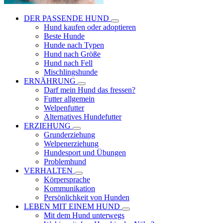
DER PASSENDE HUND
Hund kaufen oder adoptieren
Beste Hunde
Hunde nach Typen
Hund nach Größe
Hund nach Fell
Mischlingshunde
ERNÄHRUNG
Darf mein Hund das fressen?
Futter allgemein
Welpenfutter
Alternatives Hundefutter
ERZIEHUNG
Grunderziehung
Welpenerziehung
Hundesport und Übungen
Problemhund
VERHALTEN
Körpersprache
Kommunikation
Persönlichkeit von Hunden
LEBEN MIT EINEM HUND
Mit dem Hund unterwegs