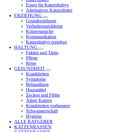
Essen für Katzenbabys
Alternatives Katzenfutter
ERZIEHUNG
Grunderziehung
Verhaltensprobleme
Körpersprache
Kommunikation
Katzenbabys erziehen
HALTUNG
Fakten und Tipps
Pflege
Reise
GESUNDHEIT
Krankheiten
Symptome
Behandlung
Hausmittel
Zecken und Flöhe
Ältere Katzen
Krankheiten vorbeugen
Schwangerschaft
Hygiene
ALLE RATGEBER
KATZENRASSEN