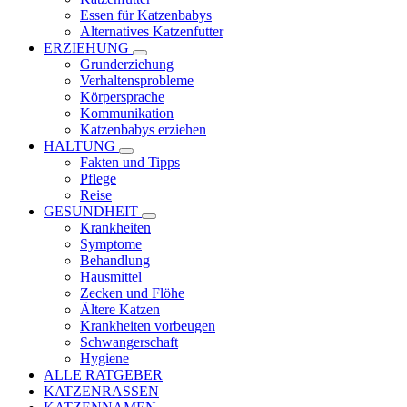
Essen für Katzenbabys
Alternatives Katzenfutter
ERZIEHUNG
Grunderziehung
Verhaltensprobleme
Körpersprache
Kommunikation
Katzenbabys erziehen
HALTUNG
Fakten und Tipps
Pflege
Reise
GESUNDHEIT
Krankheiten
Symptome
Behandlung
Hausmittel
Zecken und Flöhe
Ältere Katzen
Krankheiten vorbeugen
Schwangerschaft
Hygiene
ALLE RATGEBER
KATZENRASSEN