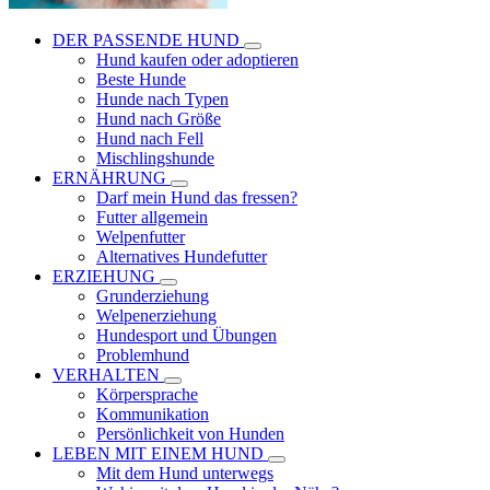
DER PASSENDE HUND
Hund kaufen oder adoptieren
Beste Hunde
Hunde nach Typen
Hund nach Größe
Hund nach Fell
Mischlingshunde
ERNÄHRUNG
Darf mein Hund das fressen?
Futter allgemein
Welpenfutter
Alternatives Hundefutter
ERZIEHUNG
Grunderziehung
Welpenerziehung
Hundesport und Übungen
Problemhund
VERHALTEN
Körpersprache
Kommunikation
Persönlichkeit von Hunden
LEBEN MIT EINEM HUND
Mit dem Hund unterwegs