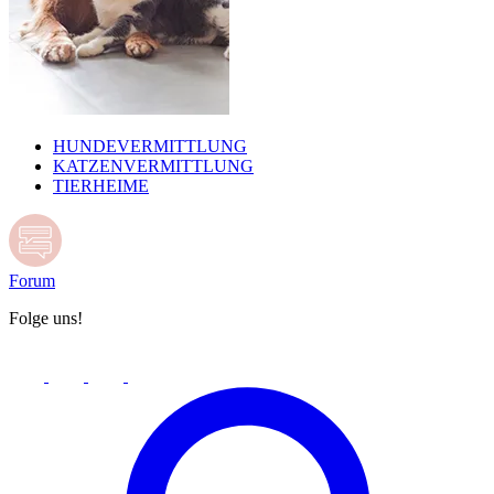
HUNDEVERMITTLUNG
KATZENVERMITTLUNG
TIERHEIME
Forum
Folge uns!