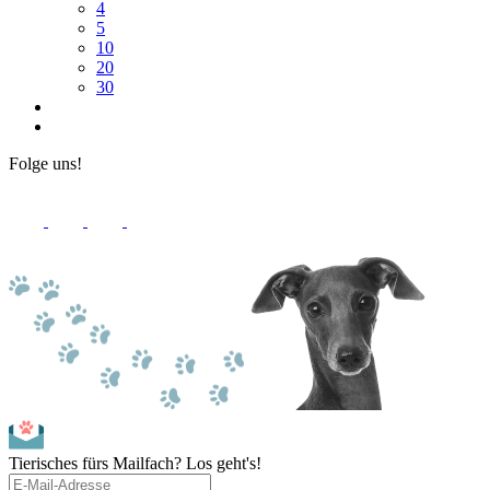
4
5
10
20
30
Folge uns!
Tierisches fürs Mailfach? Los geht's!