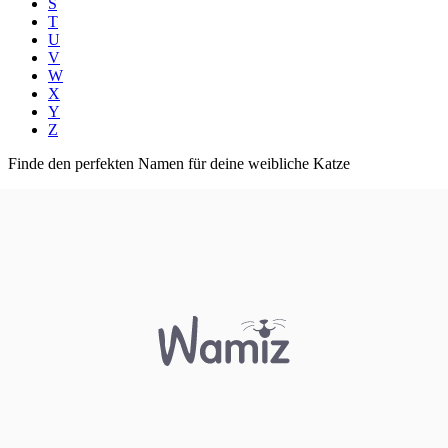
S
T
U
V
W
X
Y
Z
Finde den perfekten Namen für deine weibliche Katze