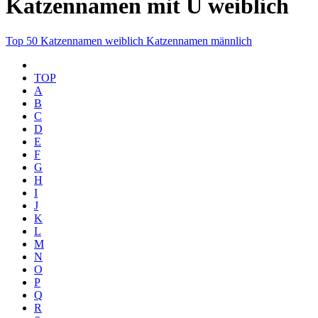
Katzennamen mit U weiblich
Top 50
Katzennamen weiblich
Katzennamen männlich
TOP
A
B
C
D
E
F
G
H
I
J
K
L
M
N
O
P
Q
R