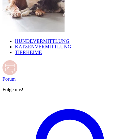
HUNDEVERMITTLUNG
KATZENVERMITTLUNG
TIERHEIME
Forum
Folge uns!