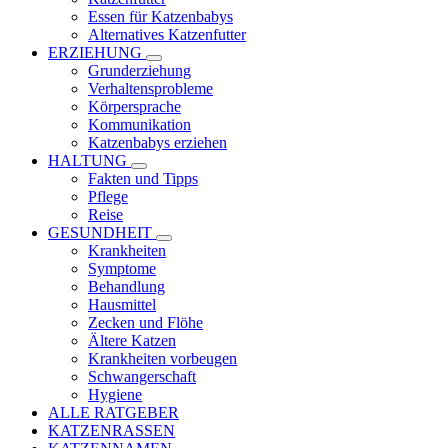
Essen für Katzenbabys
Alternatives Katzenfutter
ERZIEHUNG
Grunderziehung
Verhaltensprobleme
Körpersprache
Kommunikation
Katzenbabys erziehen
HALTUNG
Fakten und Tipps
Pflege
Reise
GESUNDHEIT
Krankheiten
Symptome
Behandlung
Hausmittel
Zecken und Flöhe
Ältere Katzen
Krankheiten vorbeugen
Schwangerschaft
Hygiene
ALLE RATGEBER
KATZENRASSEN