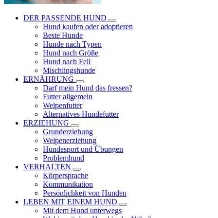
DER PASSENDE HUND
Hund kaufen oder adoptieren
Beste Hunde
Hunde nach Typen
Hund nach Größe
Hund nach Fell
Mischlingshunde
ERNÄHRUNG
Darf mein Hund das fressen?
Futter allgemein
Welpenfutter
Alternatives Hundefutter
ERZIEHUNG
Grunderziehung
Welpenerziehung
Hundesport und Übungen
Problemhund
VERHALTEN
Körpersprache
Kommunikation
Persönlichkeit von Hunden
LEBEN MIT EINEM HUND
Mit dem Hund unterwegs