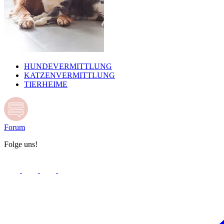
HUNDEVERMITTLUNG
KATZENVERMITTLUNG
TIERHEIME
Forum
Folge uns!