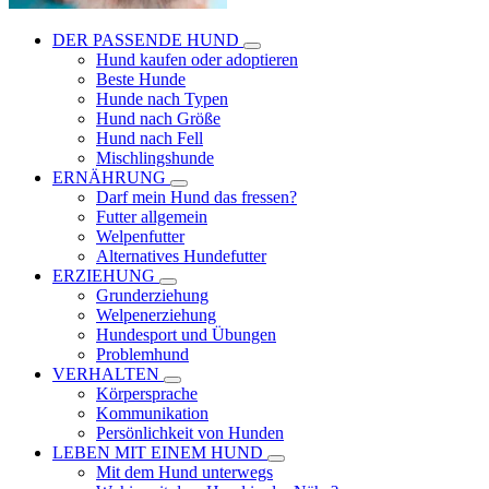
DER PASSENDE HUND
Hund kaufen oder adoptieren
Beste Hunde
Hunde nach Typen
Hund nach Größe
Hund nach Fell
Mischlingshunde
ERNÄHRUNG
Darf mein Hund das fressen?
Futter allgemein
Welpenfutter
Alternatives Hundefutter
ERZIEHUNG
Grunderziehung
Welpenerziehung
Hundesport und Übungen
Problemhund
VERHALTEN
Körpersprache
Kommunikation
Persönlichkeit von Hunden
LEBEN MIT EINEM HUND
Mit dem Hund unterwegs