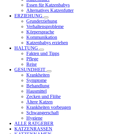
Essen für Katzenbabys
Alternatives Katzenfutter
ERZIEHUNG
Grunderziehung
Verhaltensprobleme
Körpersprache
Kommunikation
Katzenbabys erziehen
HALTUNG
Fakten und Tipps
Pflege
Reise
GESUNDHEIT
Krankheiten
Symptome
Behandlung
Hausmittel
Zecken und Flöhe
Ältere Katzen
Krankheiten vorbeugen
Schwangerschaft
Hygiene
ALLE RATGEBER
KATZENRASSEN